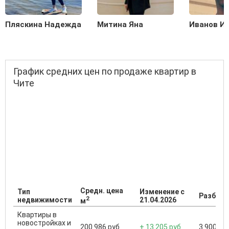
Пляскина Надежда
Митина Яна
Иванов И
График средних цен по продаже квартир в
Чите
Средн. цена
Тип
Изменение с
Разброс
2
недвижимости
21.04.2026
м
Квартиры в
новостройках и
200 986 руб.
+ 13 205 руб.
3 900 000