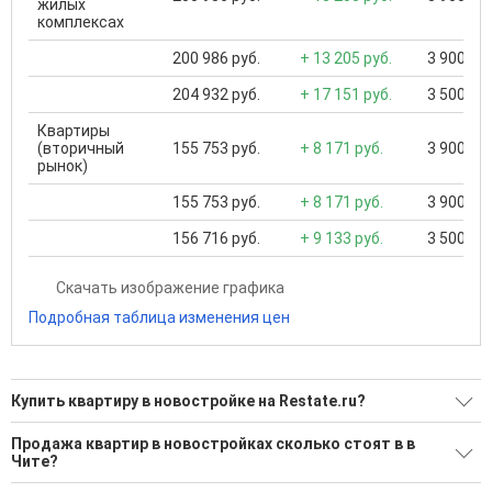
жилых
комплексах
200 986 руб.
+ 13 205 руб.
3 900 000
204 932 руб.
+ 17 151 руб.
3 500 000
Квартиры
(вторичный
155 753 руб.
+ 8 171 руб.
3 900 000
рынок)
155 753 руб.
+ 8 171 руб.
3 900 000
156 716 руб.
+ 9 133 руб.
3 500 000
Скачать изображение графика
Подробная таблица изменения цен
Купить квартиру в новостройке на Restate.ru?
Ищите, как Купить квартиру в новостройке?
Продажа квартир в новостройках сколько стоят в в
Чите?
4 актуальных и проверенных объявления