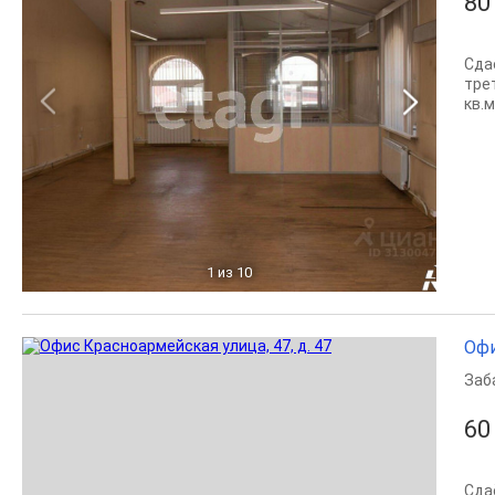
80
Сда
тре
кв.м
1
из 10
Офи
Заб
60
Сда