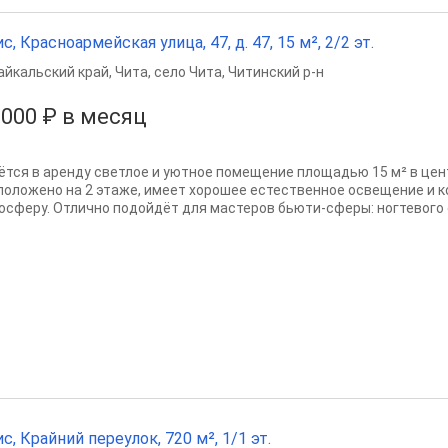
с, Красноармейская улица, 47, д. 47, 15 м², 2/2 эт.
айкальский край
,
Чита
,
село Чита
,
Читинский р-н
 000 ₽ в месяц
ётся в аренду светлое и уютное помещение площадью 15 м² в це
положено на 2 этаже, имеет хорошее естественное освещение и 
осферу. Отлично подойдёт для мастеров бьюти-сферы: ногтевого 
с, Крайний переулок, 720 м², 1/1 эт.