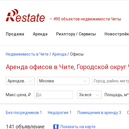
490 объектов недвижимости Читы
Продажа
Аренда
Риэлтору / Сервисы
Новостройк
Недвижимость в Чите
/
Аренда
/
Офисы
Аренда офисов в Чите, Городской округ
Арендовать
Москва
Макс цена, ₽
За всё
Площадь,
м²
Без посредников
1
Недорогие
1
Помещения в аренду
3
141
объявление
Показать на карте