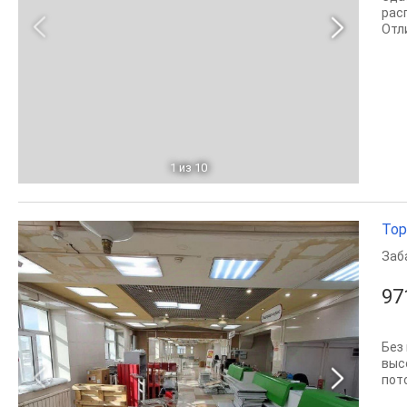
рас
Отл
1
из 10
Тор
Заб
97
Без
выс
пото