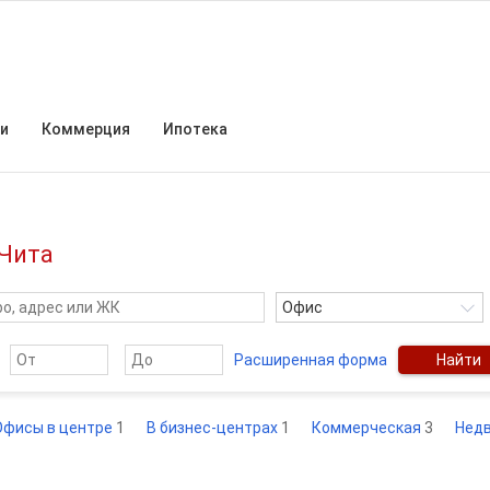
и
Коммерция
Ипотека
 Чита
Офис
Расширенная форма
Найти
Офисы в центре
1
В бизнес-центрах
1
Коммерческая
3
Нед