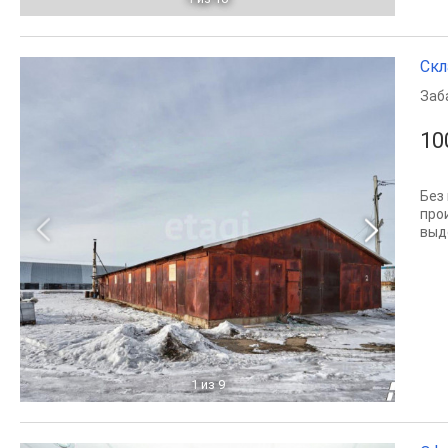
Скл
Заб
10
Без
прои
выд
1
из 9