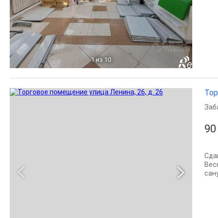
1
из 10
Тор
Заб
90
Сда
Вес
сан