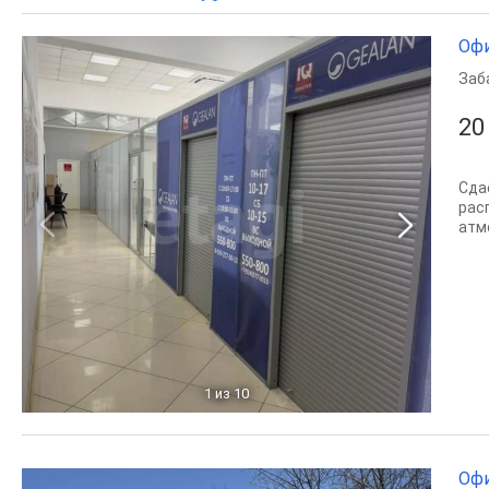
Офи
Заб
20
Сда
рас
атм
1
из 10
Офи