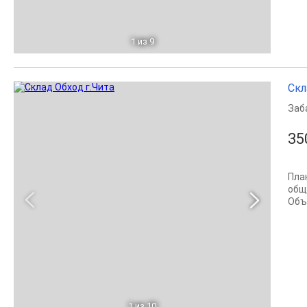
1
из 9
Скл
Заб
35
Пла
общ
Объ
1
из 10