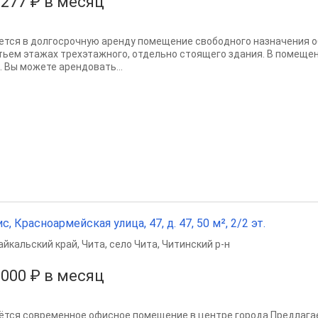
 277 ₽ в месяц
ется в долгосрочную аренду помещение свободного назначения об
тьем этажах трехэтажного, отдельно стоящего здания. В помещени
. Вы можете арендовать...
с, Красноармейская улица, 47, д. 47, 50 м², 2/2 эт.
айкальский край
,
Чита
,
село Чита
,
Читинский р-н
 000 ₽ в месяц
ётся современное офисное помещение в центре города Предлагае