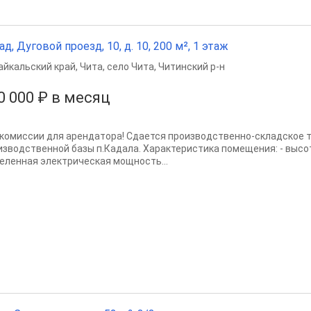
ад, Дуговой проезд, 10, д. 10, 200 м², 1 этаж
айкальский край
,
Чита
,
село Чита
,
Читинский р-н
0 000 ₽ в месяц
 комиссии для арендатора! Сдается производственно-складское т
зводственной базы п.Кадала. Характеристика помещения: - высота 4 
еленная электрическая мощность...