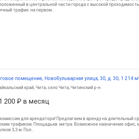
положенный в центральной части города с высокой проходимостью
ичный трафик: на первом...
говое помещение, Новобульварная улица, 30, д. 30, 1 214 м²,
айкальский край
,
Чита
,
село Чита
,
Читинский р-н
1 200 ₽ в месяц
 комиссии для арендатора! Предлагаем в аренду на длительный с
оким трафиком. Площадькв. метра. Возможное назначение офис, м
лков 3,3 м. Пол...