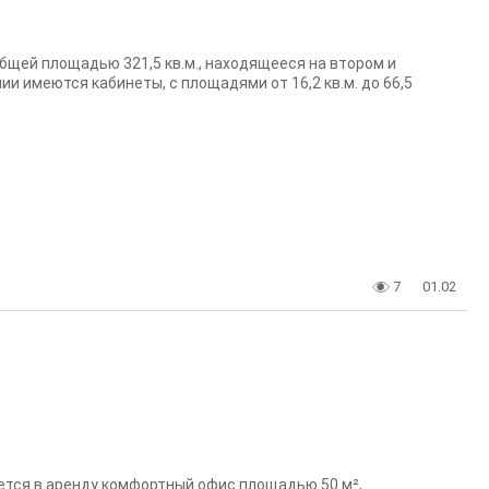
щей площадью 321,5 кв.м., находящееся на втором и
и имеются кабинеты, с площадями от 16,2 кв.м. до 66,5
7
01.02
тся в аренду комфортный офис площадью 50 м²,