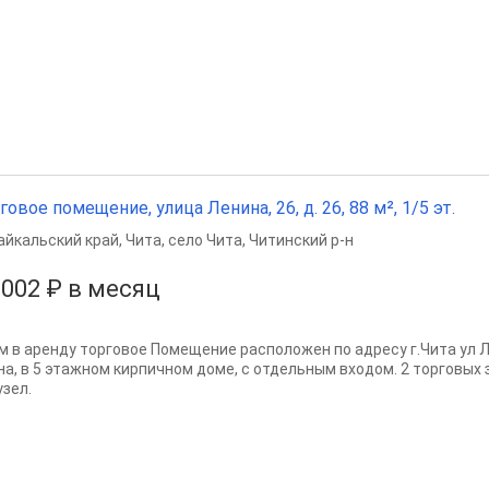
говое помещение, улица Ленина, 26, д. 26, 88 м², 1/5 эт.
айкальский край
,
Чита
,
село Чита
,
Читинский р-н
 002 ₽ в месяц
м в аренду торговое Помещение расположен по адресу г.Чита ул Л
на, в 5 этажном кирпичном доме, с отдельным входом. 2 торговых
узел.