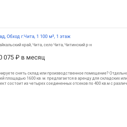
ад, Обход г.Чита, 1 100 м², 1 этаж
айкальский край
,
Чита
,
село Чита
,
Читинский р-н
0 075 ₽ в месяц
нируете снять склад или производственное помещение? Отдельн
ей площадью 1600 кв. м. предлагается в аренду для складских ил
ект состоит из четырех соединенных отсеков по 400 кв.м с различн