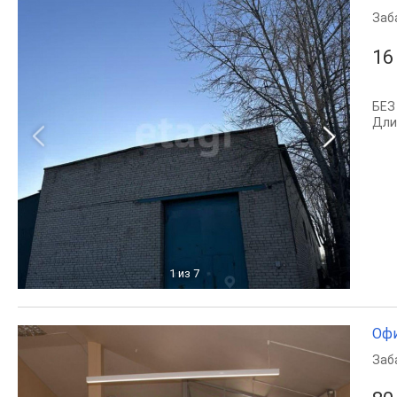
Заб
16
БЕЗ
Дли
1
из 7
Офи
Заб