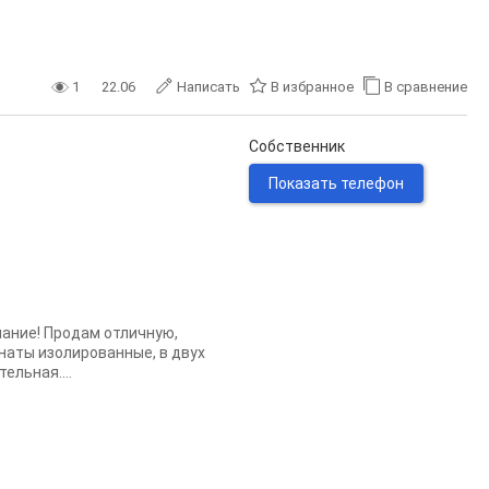
1
22.06
Написать
В избранное
В сравнение
Собственник
Показать телефон
мание! Продам отличную,
наты изолированные, в двух
ельная....