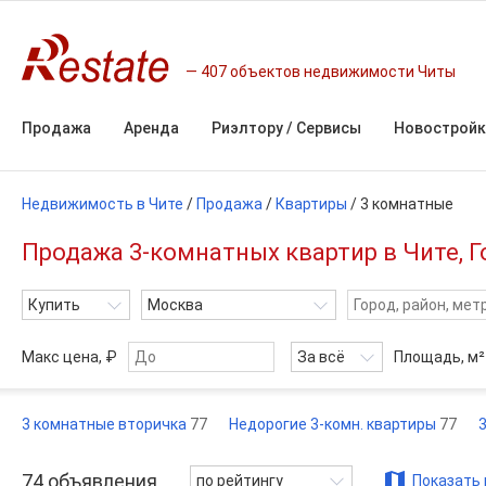
407 объектов недвижимости Читы
Продажа
Аренда
Риэлтору / Сервисы
Новостройк
Недвижимость в Чите
/
Продажа
/
Квартиры
/
3 комнатные
Продажа 3-комнатных квартир в Чите, Г
Купить
Москва
Макс цена, ₽
За всё
Площадь,
м²
3 комнатные вторичка
77
Недорогие 3-комн. квартиры
77
74
объявления
по рейтингу
Показать 