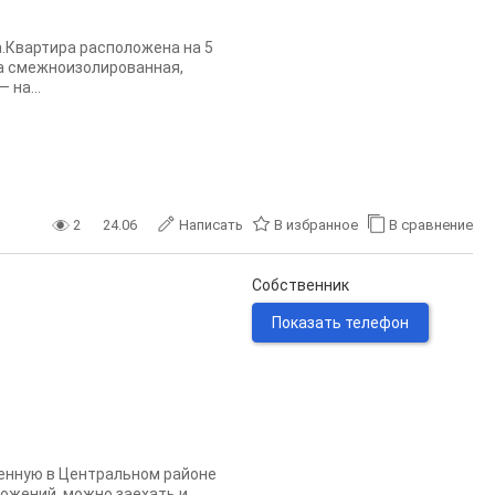
.Квартира расположена на 5
ка смежноизолированная,
 на...
2
24.06
Написать
В избранное
В сравнение
Собственник
Показать телефон
енную в Центральном районе
ложений, можно заехать и