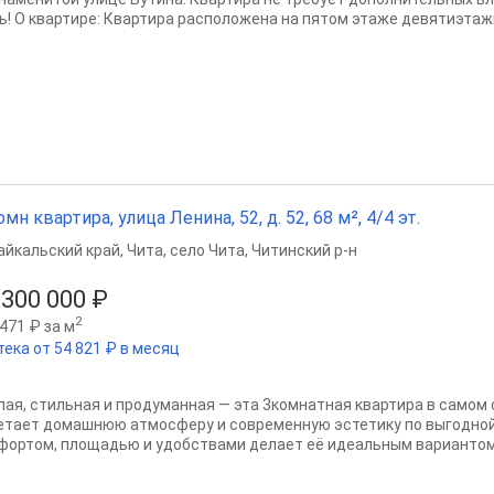
ь! О квартире: Квартира расположена на пятом этаже девятиэтажн
омн квартира, улица Ленина, 52, д. 52, 68 м², 4/4 эт.
айкальский край
,
Чита
,
село Чита
,
Читинский р-н
 300 000 ₽
2
471 ₽ за м
тека от 54 821 ₽ в месяц
лая, стильная и продуманная — эта 3комнатная квартира в самом 
етает домашнюю атмосферу и современную эстетику по выгодной
фортом, площадью и удобствами делает её идеальным вариантом к