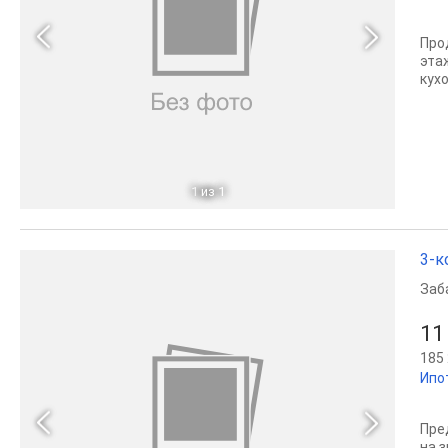
Про
эта
кухо
1
из 1
3-к
Заб
11
185 
Ипо
Пре
на 