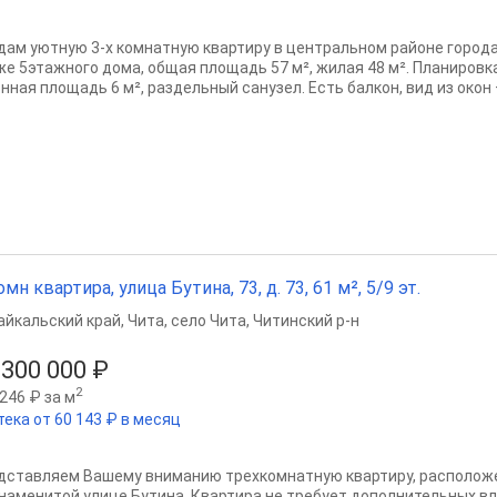
дам уютную 3-х комнатную квартиру в центральном районе города
же 5этажного дома, общая площадь 57 м², жилая 48 м². Планиров
нная площадь 6 м², раздельный санузел. Есть балкон, вид из окон —
омн квартира, улица Бутина, 73, д. 73, 61 м², 5/9 эт.
айкальский край
,
Чита
,
село Чита
,
Читинский р-н
 300 000 ₽
2
246 ₽ за м
тека от 60 143 ₽ в месяц
дставляем Вашему вниманию трехкомнатную квартиру, располож
знаменитой улице Бутина. Квартира не требует дополнительных в