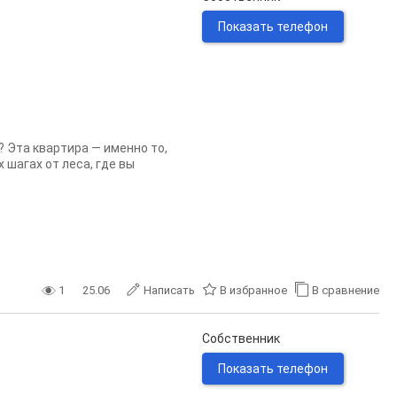
Показать телефон
 Этa квapтира — именно то,
 шагax от лeca, где вы
1
25.06
Написать
В избранное
В сравнение
Собственник
Показать телефон