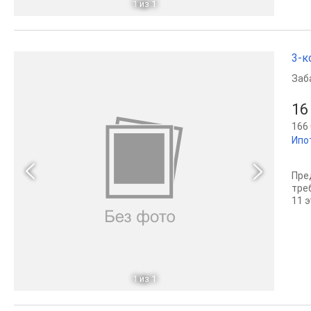
1
из 1
3-к
Заб
16
166 
Ипо
Пре
тре
11 
1
из 1