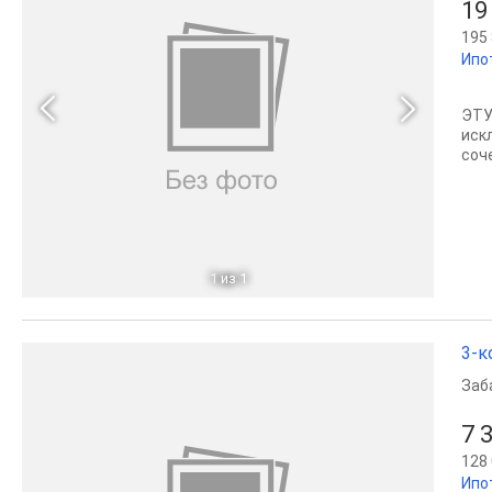
19
195 
Ипо
ЭТУ
иск
соч
1
из 1
3-к
Заб
7 
128 
Ипо