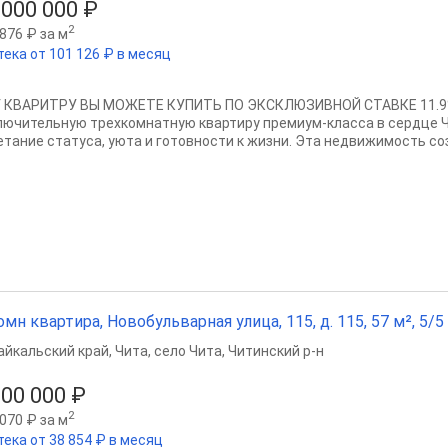
 000 000 ₽
2
876 ₽ за м
тека от 101 126 ₽ в месяц
 КВАРИТРУ ВЫ МОЖЕТЕ КУПИТЬ ПО ЭКСКЛЮЗИВНОЙ СТАВКЕ 11.9
лючительную трехкомнатную квартиру премиум-класса в сердце
етание статуса, уюта и готовности к жизни. Эта недвижимость созд
омн квартира, Новобульварная улица, 115, д. 115, 57 м², 5/5 
айкальский край
,
Чита
,
село Чита
,
Читинский р-н
300 000 ₽
2
070 ₽ за м
тека от 38 854 ₽ в месяц