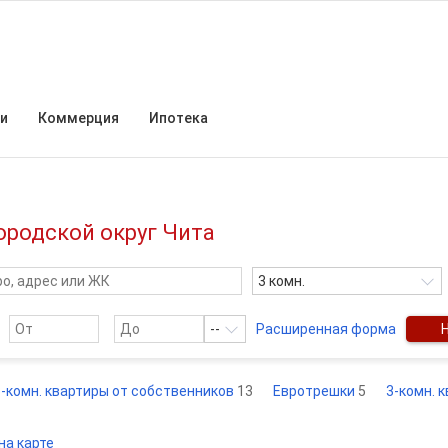
и
Коммерция
Ипотека
ородской округ Чита
3 комн.
--
Расширенная форма
3-комн. квартиры от собственников
13
Евротрешки
5
3-комн. 
на карте