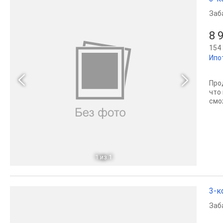
Заб
8 
154 
Ипо
Пpо
чтo
cмo
1
из 1
3-к
Заб