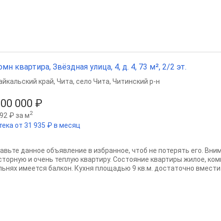
омн квартира, Звёздная улица, 4, д. 4, 73 м², 2/2 эт.
айкальский край
,
Чита
,
село Чита
,
Читинский р-н
000 000 ₽
2
92 ₽ за м
тека от 31 935 ₽ в месяц
авьте данное объявление в избранное, чтоб не потерять его. Вни
сторную и очень теплую квартиру. Состояние квартиры жилое, ком
льнях имеется балкон. Кухня площадью 9 кв.м. достаточно вместит