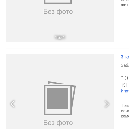
жит
1
из 1
3-к
Заб
10
151 
Ипо
Теп
соч
ком