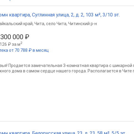
омн квартира, Суглинная улица, 2, д. 2, 103 м², 3/10 эт.
айкальский край
,
Чита
,
село Чита
,
Читинский р-н
 300 000 ₽
2
126 ₽ за м
тека от 70 788 ₽ в месяц
зья! Продается замечательная 3-комнатная квартира с шикарной 
ного дома в самом сердце нашего города. Располагается в Чите по 
омн квартира, Белорусская улица, 23, д. 23, 58 м², 5/5 эт.