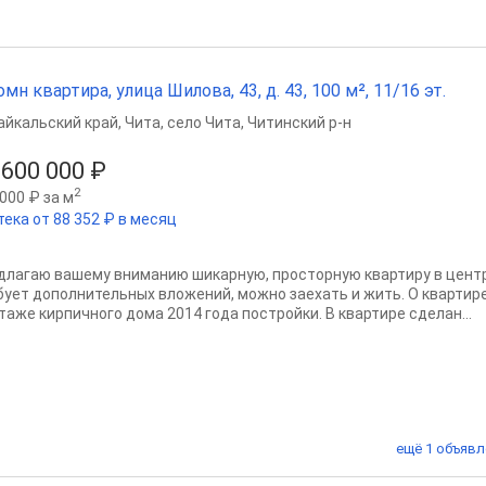
омн квартира, улица Шилова, 43, д. 43, 100 м², 11/16 эт.
айкальский край
,
Чита
,
село Чита
,
Читинский р-н
 600 000 ₽
2
000 ₽ за м
тека от 88 352 ₽ в месяц
длагаю вашему вниманию шикарную, просторную квартиру в центр
бует дополнительных вложений, можно заехать и жить. О квартир
этаже кирпичного дома 2014 года постройки. В квартире сделан...
ещё 1 объявл