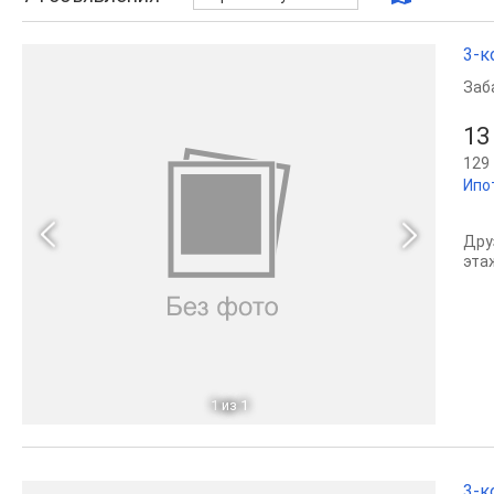
3-к
Заб
13
129 
Ипо
Дру
этаж
1
из 1
3-к