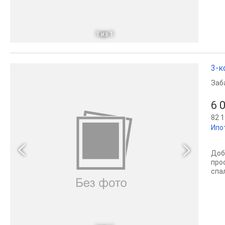
1
из 1
3-к
Заб
6 
82 1
Ипо
Доб
про
спа