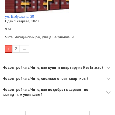
ул. Бабушкина, 20
Сдан 1 квартал, 2020
9 эт.
Чита, Ингодинский р-н, улица Бабушкина, 20
2
→
1
Новостройки в Чите, как купить квартиру на Restate.ru?
Поможем подобрать квартиру в новостройке в Чите от
Новостройки в Чите, сколько стоят квартиры?
застройщика на Restate.ru
Большой выбор вариантов в новостройках
45 новостроек от надежных застройщиков
Новостройки в Чите, как подобрать вариант по
выгодным условиям?
Минимальная стоимость квартиры: 5 722 330 Р
Воспользуйтесь нашим поиском по новостройкам, для
подбора подходящего вам варианта
Максимальная стоимость квартиры: 15 278 460 Р
Более 367 надежных застройщиков в Чите
Выгодные ипотечные программы в банках Читы