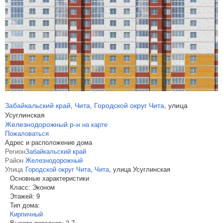
Забайкальский край
Чита
Городской округ Чита
улица
,
,
,
Усуглинская
Железнодорожный р-н
на карте
Пожаловаться
Адрес и расположение дома
Регион
Забайкальский край
Район
Железнодорожный
Улица
Городской округ Чита
,
Чита
,
улица Усуглинская
Основные характеристики
Класс:
Эконом
Этажей:
9
Тип дома:
Кирпичный