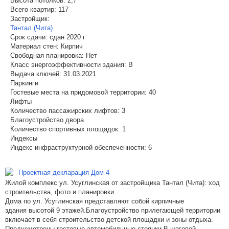
Высота потолков:
2,7
Всего квартир:
117
Застройщик:
Тантал (Чита)
Срок сдачи:
сдан 2020 г
Материал стен:
Кирпич
Свободная планировка:
Нет
Класс энергоэффективности здания:
B
Выдача ключей:
31.03.2021
Паркинги
Гостевые места на придомовой территории:
40
Лифты
Количество пассажирских лифтов:
3
Благоустройство двора
Количество спортивных площадок:
1
Индексы
Индекс инфраструктурной обеспеченности:
6
Проектная декларация Дом 4
Жилой комплекс ул. Усуглинская от застройщика Тантал (Чита): ход
строительства, фото и планировки.
Дома по ул. Усуглинская представляют собой кирпичные
здания высотой 9 этажей.Благоустройство прилегающей территории
включает в себя строительство детской площадки и зоны отдыха.
Предусмотрены гостевые автомобильные стоянки.В шаговой