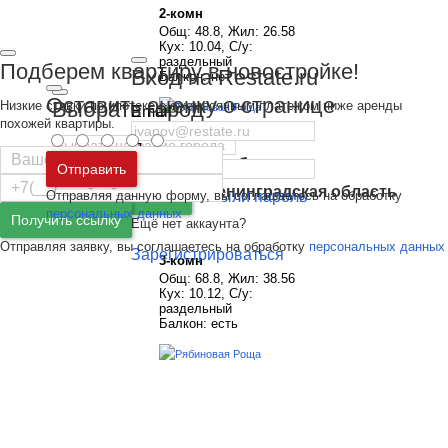
2-комн
Общ: 48.8, Жил: 26.58
Кух: 10.04, С/у:
раздельный
Подберем квартиру в новостройке!
Вход на Restate.ru
Балкон: нет
Оставить оценку о странице
Выбрать город
Низкие ставки по ипотеке с ежемесячным платежом ниже аренды
Email
похожей квартиры.
Пароль
Москва
и
Московская область
Отправить
Санкт-Петербург
и
Ленинградская область
Отправляя данную форму, вы соглашаетесь на обработку
Забыли пароль
Войти
персональных данных
Получить ссылку
Ещё нет аккаунта?
Отправляя заявку, вы соглашаетесь на обработку
персональных данных
Зарегистрироваться
3-комн
Общ: 68.8, Жил: 38.56
Кух: 10.12, С/у:
раздельный
Балкон: есть