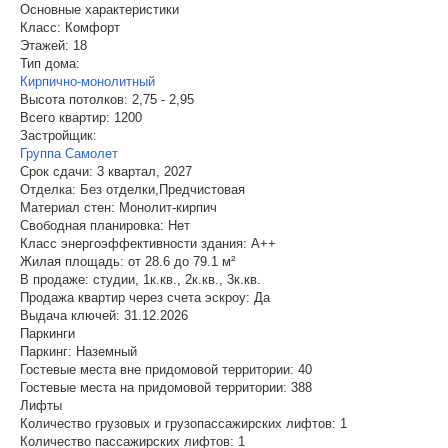
Основные характеристики
Класс:
Комфорт
Этажей:
18
Тип дома:
Кирпично-монолитный
Высота потолков:
2,75 - 2,95
Всего квартир:
1200
Застройщик:
Группа Самолет
Срок сдачи:
3 квартал, 2027
Отделка:
Без отделки,Предчистовая
Материал стен:
Монолит-кирпич
Свободная планировка:
Нет
Класс энергоэффективности здания:
A++
Жилая площадь:
от 28.6 до 79.1 м²
В продаже:
студии, 1к.кв., 2к.кв., 3к.кв.
Продажа квартир через счета эскроу:
Да
Выдача ключей:
31.12.2026
Паркинги
Паркинг:
Наземный
Гостевые места вне придомовой территории:
40
Гостевые места на придомовой территории:
388
Лифты
Количество грузовых и грузопассажирских лифтов:
1
Количество пассажирских лифтов:
1