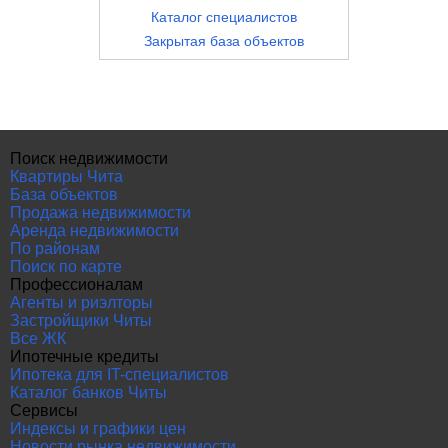
Каталог специалистов
Закрытая база объектов
Поиск недвижимости
Квартиры Чита
База объектов
Продажа недвижимости
Аренда недвижимости
По районам
Поиск по карте
Профессионалам
Агенты и риэлторы
Застройщики Читы
Все ЖК
Ипотечные кредиты
Ипотека для IT-специалистов
Каталог банков Читы
Сервисы
Индексы и графики цен
Новости рынка недвижимости