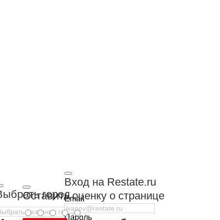
Вход на Restate.ru
Выбрать город
Оставить оценку о странице
Email
Пароль