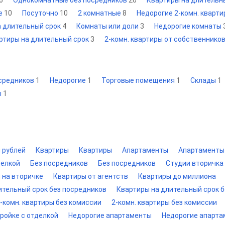
6
Однокомнатные без посредников
26
Квартиры на длительн
е
10
Посуточно
10
2 комнатные
8
Недорогие 2-комн. кварт
а длительный срок
4
Комнаты или доли
3
Недорогие комнаты
артиры на длительный срок
3
2-комн. квартиры от собственнико
осредников
1
Недорогие
1
Торговые помещения
1
Склады
1
ы
1
н рублей
Квартиры
Квартиры
Апартаменты
Апартаменты
делкой
Без посредников
Без посредников
Студии вторичка
 на вторичке
Квартиры от агентств
Квартиры до миллиона
ительный срок без посредников
Квартиры на длительный срок 
-комн. квартиры без комиссии
2-комн. квартиры без комиссии
тройке с отделкой
Недорогие апартаменты
Недорогие апарт