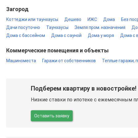
Загород
Коттеджи или таунхаусы
Дешево
ИЖС
Дома
Без пос
Дачи посуточно
Таунхаусы
Земля пром. назначения
До
Дома с бассейном
Дома с сауной
Дома у моря
Дома с 
Коммерческие помещения и объекты
Машиноместа
Гаражи от собственников
Теплые гаражи, 
Подберем квартиру в новостройке!
Низкие ставки по ипотеке с ежемесячным п
Оставить заявку