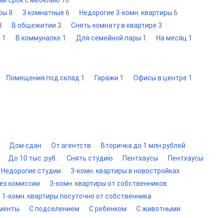
ый срок с мебелью
16
иры
8
3 комнатные
6
Недорогие 3-комн. квартиры
6
3
В общежитии
3
Снять комнату в квартире
3
в
1
В коммуналке
1
Для семейной пары
1
На месяц
1
Помещения под склад
1
Гаражи
1
Офисы в центре
1
Дом сдан
От агентств
Вторичка до 1 млн рублей
До 10 тыс. руб.
Снять студию
Пентхаусы
Пентхаусы
Недорогие студии
3-комн. квартиры в новостройках
без комиссии
3-комн. квартиры от собственников
1-комн. квартиры посуточно от собственника
аменты
С подселением
С ребенком
С животными