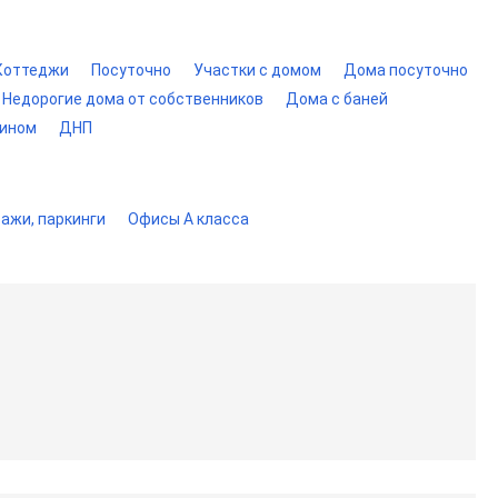
Коттеджи
Посуточно
Участки с домом
Дома посуточно
Недорогие дома от собственников
Дома с баней
мином
ДНП
ажи, паркинги
Офисы A класса