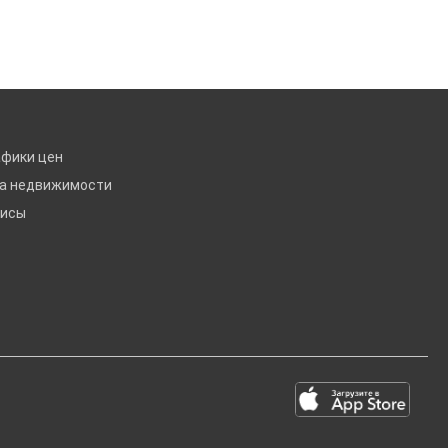
афики цен
ка недвижимости
висы