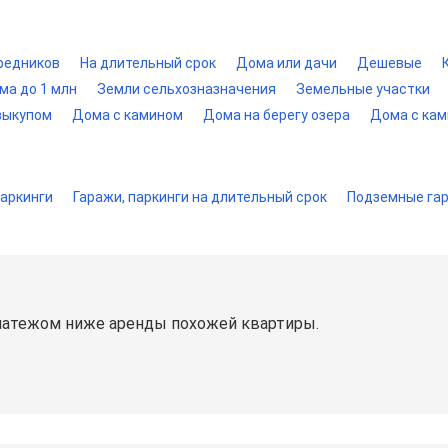
редников
На длительный срок
Дома или дачи
Дешевые
ма до 1 млн
Земли сельхозназначения
Земельные участки
выкупом
Дома с камином
Дома на берегу озера
Дома с ка
паркинги
Гаражи, паркинги на длительный срок
Подземные гар
латежом ниже аренды похожей квартиры.