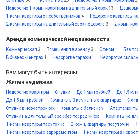
Элитные
30
1 комнатные
26
Недорогие 1-комн. квартиры
2
Недорогие 1-комн. квартиры на длительный срок
13
Дешевы
1-комн. квартиры от собственников
4
Недорогие квартиры н
2-комн. квартиры на длительный срок недорого
3
2-комн. кв
Аренда коммерческой недвижимости
Коммерческая
3
Помещения в аренду
3
Офисы
1
Без п
В бизнес-центрах
1
Недорогие гаражи
1
Недорогие склад
Вам могут быть интересны:
Жилая недвижка
Недорогие квартиры
Студии
До 1 млн рублей
До 1,5 мл
До 1,5 млн рублей
Комнаты в 3 комнатных квартирах
С от
Студии в новостройках
Комнаты с балконом
Апартаменты
Студии на длительный срок без посредников
Комнаты на дл
1-комн. квартиры посуточно
2-комн. квартиры посуточно
1
1-комн. квартиры с евроремонтом
1-комн. квартиры в новос