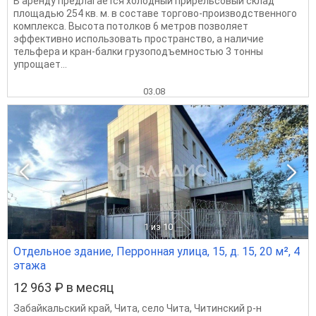
В аренду предлагается холодный прирельсовый склад
площадью 254 кв. м. в составе торгово-производственного
комплекса. Высота потолков 6 метров позволяет
эффективно использовать пространство, а наличие
тельфера и кран-балки грузоподъемностью 3 тонны
упрощает...
03.08
1
из 10
Отдельное здание, Перронная улица, 15, д. 15, 20 м², 4
этажа
12 963 ₽ в месяц
Забайкальский край
,
Чита
,
село Чита
,
Читинский р-н