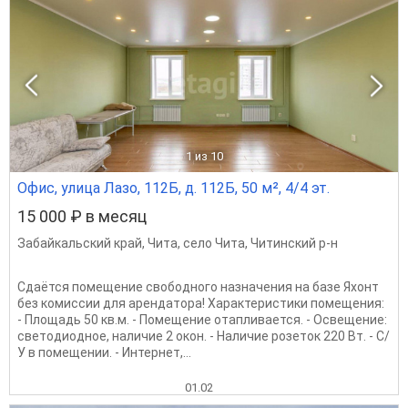
1
из 10
Офис, улица Лазо, 112Б, д. 112Б, 50 м², 4/4 эт.
15 000 ₽ в месяц
Забайкальский край
,
Чита
,
село Чита
,
Читинский р-н
Сдаётся помещение свободного назначения на базе Яхонт
без комиссии для арендатора! Характеристики помещения:
- Площадь 50 кв.м. - Помещение отапливается. - Освещение:
светодиодное, наличие 2 окон. - Наличие розеток 220 Вт. - С/
У в помещении. - Интернет,...
01.02