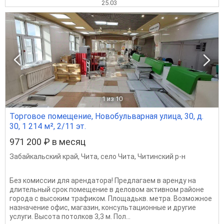
25.03
1
из 10
Торговое помещение, Новобульварная улица, 30, д.
30, 1 214 м², 2/11 эт.
971 200 ₽ в месяц
Забайкальский край
,
Чита
,
село Чита
,
Читинский р-н
Без комиссии для арендатора! Предлагаем в аренду на
длительный срок помещение в деловом активном районе
города с высоким трафиком. Площадькв. метра. Возможное
назначение офис, магазин, консультационные и другие
услуги. Высота потолков 3,3 м. Пол...