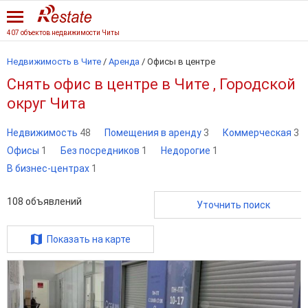
407 объектов недвижимости Читы
Недвижимость в Чите
/
Аренда
/
Офисы в центре
Снять офис в центре в Чите , Городской
округ Чита
Недвижимость
48
Помещения в аренду
3
Коммерческая
3
Офисы
1
Без посредников
1
Недорогие
1
В бизнес-центрах
1
108
объявлений
Уточнить поиск
Показать на карте