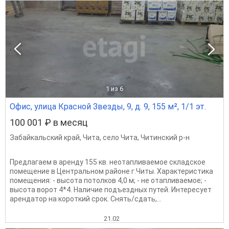
1
из 6
Офис, улица Красной Звезды, 9, д. 9, 155 м², 1/1 эт.
100 001 ₽ в месяц
Забайкальский край
,
Чита
,
село Чита
,
Читинский р-н
Предлагаем в аренду 155 кв. неотапливаемое складское
помещение в Центральном районе г.Читы. Характеристика
помещения: - высота потолков 4,0 м; - не отапливаемое; -
высота ворот 4*4. Наличие подъездных путей. Интересует
арендатор на короткий срок. Снять/сдать,...
21.02