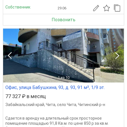
Собственник
29.06
Позвонить
1
из 10
Офис, улица Бабушкина, 93, д. 93, 91 м², 1/9 эт.
77 327 ₽ в месяц
Забайкальский край
,
Чита
,
село Чита
,
Читинский р-н
Сдается в аренду на длительный срок просторное
помещение площадью 91,8 Кв.м. по цене 850 р за кв.м.