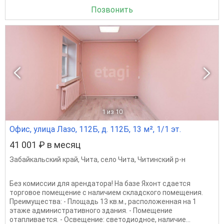
Позвонить
1
из 10
Офис, улица Лазо, 112Б, д. 112Б, 13 м², 1/1 эт.
41 001 ₽ в месяц
Забайкальский край
,
Чита
,
село Чита
,
Читинский р-н
Без комиссии для арендатора! На базе Яхонт сдается
торговое помещение с наличием складского помещения.
Преимущества: - Площадь 13 кв.м., расположенная на 1
этаже административного здания. - Помещение
отапливается. - Освещение: светодиодное, наличие...