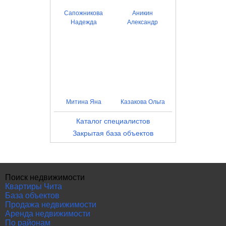
Сапожникова
Аникин
Надежда
Александр
Митина Яна
Казакова Ольга
Каталог специалистов
Закрытая база объектов
Поиск недвижимости
Квартиры Чита
База объектов
Продажа недвижимости
Аренда недвижимости
По районам