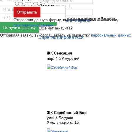
Пароль
Москва
и
Московская область
Отправить
Санкт-Петербург
и
Ленинградская область
Отправляя данную форму, вы соглашаетесь на обработку
Забыли пароль
Войти
персональных данных
Получить ссылку
Ещё нет аккаунта?
Отправляя заявку, вы соглашаетесь на обработку
персональных данных
Зарегистрироваться
ЖК Сенсация
пер. 4-й Амурский
ЖК Серебряный Бор
улица Богдана
Хмельницкого, 16