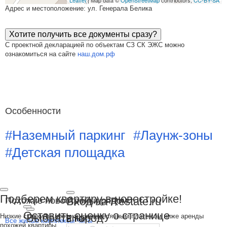
Leaflet
| Map data ©
OpenStreetMap
contributors,
CC-BY-SA
Адрес и местоположение: ул. Генерала Белика
Хотите получить все документы сразу?
С проектной декларацией по объектам СЗ СК ЭЖС можно
ознакомиться на сайте
наш.дом.рф
Особенности
#Наземный паркинг
#Лаунж-зоны
#Детская площадка
Подберем квартиру в новостройке!
Вход на Restate.ru
Похожие новостройки рядом
Оставить оценку о странице
Выбрать город
Низкие ставки по ипотеке с ежемесячным платежом ниже аренды
Email
Все жилые комплексы Читы
похожей квартиры.