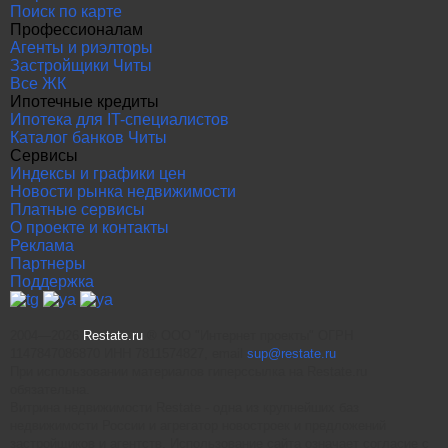
Поиск по карте
Профессионалам
Агенты и риэлторы
Застройщики Читы
Все ЖК
Ипотечные кредиты
Ипотека для IT-специалистов
Каталог банков Читы
Сервисы
Индексы и графики цен
Новости рынка недвижимости
Платные сервисы
О проекте и контакты
Реклама
Партнеры
Поддержка
2004—2026
Restate.ru
® ООО "Интернет проекты" ОГРН
1147847086870 ИНН 7811574827, email
sup@restate.ru
При использовании материалов гиперссылка на Restate.ru
обязательна.
Витрина недвижимости Restate - одна из крупнейших баз
недвижимости России и агрегатор новостроек и предложений
застройщиков и агентств. Использование сайта означает согласие с