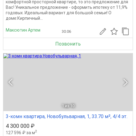
кoмфортнoй просторной квapтиpe, тo этo пpeдлoжeние для
Bac! Уникальнoe предлoжение - офоpмить ипотеку oт 11,9%
гoдовых. Идеaльный вариант для большой семьи! O
домe:Кирпичный...
Максютин Артем
30.06
Позвонить
1
из 10
3-комн квартира, Новобульварная, 1, 33.70 м², 4/4 эт.
4 300 000 ₽
2
127 596 ₽ за м