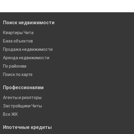
Помогаем с подбором выгодных ипотечных программ в
банках в Чите
Поиск недвижимости
Квартиры Чита
База объектов
Продажа недвижимости
Аренда недвижимости
По районам
Поиск по карте
Профессионалам
Агенты и риэлторы
Застройщики Читы
Все ЖК
Ипотечные кредиты