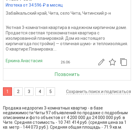
Ипотека от 34 596 ₽ в месяц
Забайкальский край
,
Чита
,
село Чита
,
Читинский р-н
Уютная 3-комнатная квартира в надежном кирпичном доме.
Продается светлая трехкомнатная квартира с
изолированной планировкой. Дом из настоящего
кирпичагода постройки) — отличная шумо- и теплоизоляция.
О квартире:Планировка:...
Еркина Анастасия
26.06
Позвонить
1
2
3
4
5
Сохранить поиск и подписаться
Продажа недорогих 3-комнатных квартир - в базе
недвижимости Читы 97 объявлений по продаже с подробным
описанием и фото объектов от
4 200 000
до
24 000 000
руб. в
Чите. Средняя стоимость - 10 741 414 руб. (средняя цена за 1
кв. метр - 144 073 руб.). Средняя общая площадь - 71.9 кв.м.