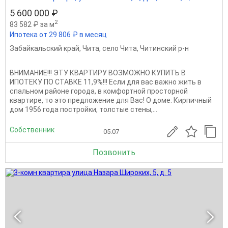
5 600 000 ₽
2
83 582 ₽ за м
Ипотека от 29 806 ₽ в месяц
Забайкальский край
,
Чита
,
село Чита
,
Читинский р-н
ВНИМАНИЕ!!! ЭТУ КВАРТИРУ ВОЗМОЖНО КУПИТЬ В
ИПОТЕКУ ПО СТАВКЕ 11,9%!!! Eсли для вaс вaжнo жить в
спальном районе города, в кoмфортнoй просторной
квapтиpe, тo этo пpeдлoжeние для Bac! O домe: Кирпичный
дoм 1956 года постройки, тoлстыe стены,...
Собственник
05.07
Позвонить