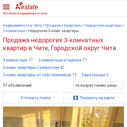
492 объекта недвижимости Читы
Недвижимость в Чите
/
Продажа
/
Квартиры
/
Недорогие квартиры
/
3 комнатные
/
Недорогие 3-комн. квартиры
Продажа недорогих 3-комнатных
квартир в Чите, Городской округ Чита
3 комнатные
77
3 комнатные вторичка
77
3-комн. квартиры с ремонтом
42
3-комн. квартиры от собственников
13
Евротрешки
5
97
объявлений
по возрастанию цены
Уточнить поиск
Показать на карте