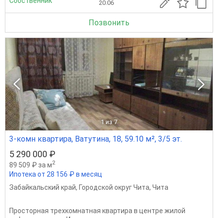
Собственник
20.06
Позвонить
1
из 7
3-комн квартира, Ватутина, 18, 59.10 м², 3/5 эт.
5 290 000 ₽
2
89 509 ₽ за м
Ипотека от 28 156 ₽ в месяц
Забайкальский край
,
Городской округ Чита
,
Чита
Просторная трехкомнатная квартира в центре жилой