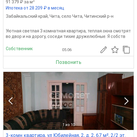
2
91 379 ₽ за м
Ипотека от 28 209 ₽ в месяц
Забайкальский край
,
Чита
,
село Чита
,
Читинский р-н
Уютная светлая 3 комнатная квартира, теплая.окна смотрят
во двор и на дорогу, соседи тихие дружелюбные. Я собств
Собственник
05.06
Позвонить
1
из 10
3-комн квартира, ул Юбилейная, 2, д. 2, 67 м², 2/2 эт.