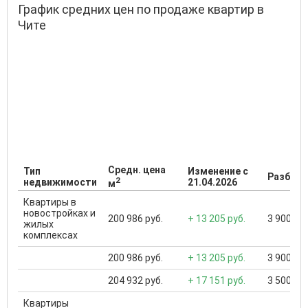
График средних цен по продаже квартир в
Чите
Средн. цена
Тип
Изменение с
Разброс
2
недвижимости
21.04.2026
м
Квартиры в
новостройках и
200 986 руб.
+ 13 205 руб.
3 900 000
жилых
комплексах
200 986 руб.
+ 13 205 руб.
3 900 000
204 932 руб.
+ 17 151 руб.
3 500 000
Квартиры