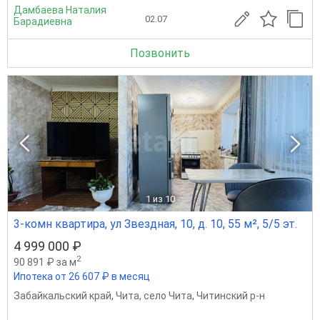
Дамбаева Наталия
02.07
Барадиевна
Позвонить
1
из 10
3-комн квартира, ул Звездная, 10, д. 10, 55 м², 5/5 эт.
4 999 000 ₽
2
90 891 ₽ за м
Ипотека от 26 607 ₽ в месяц
Забайкальский край
,
Чита
,
село Чита
,
Читинский р-н