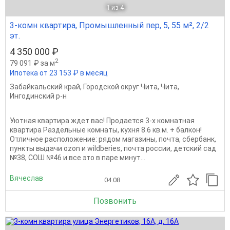
1
из 4
3-комн квартира, Промышленный пер, 5, 55 м², 2/2
эт.
4 350 000 ₽
2
79 091 ₽ за м
Ипотека от 23 153 ₽ в месяц
Забайкальский край
,
Городской округ Чита
,
Чита
,
Ингодинский р-н
Уютная квартира ждет вас! Продается 3-х комнатная
квартира Раздельные комнаты, кухня 8.6 кв.м. + балкон!
Отличное расположение: рядом магазины, почта, сбербанк,
пункты выдачи ozon и wildberies, почта россии, детский сад
№38, СОШ №46 и все это в паре минут...
Вячеслав
04.08
Позвонить