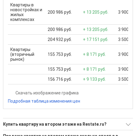
Квартиры в
новостройках и
200 986 руб.
+ 13 205 руб.
3 900 000
жилых
комплексах
200 986 руб.
+ 13 205 руб.
3 900 000
204 932 руб.
+ 17 151 руб.
3 500 000
Квартиры
(вторичный
155 753 руб.
+ 8 171 руб.
3 900 000
рынок)
155 753 руб.
+ 8 171 руб.
3 900 000
156 716 руб.
+ 9 133 руб.
3 500 000
Скачать изображение графика
Подробная таблица изменения цен
Купить квартиру на втором этаже на Restate.ru?
Ищите, как Купить квартиру на втором этаже?