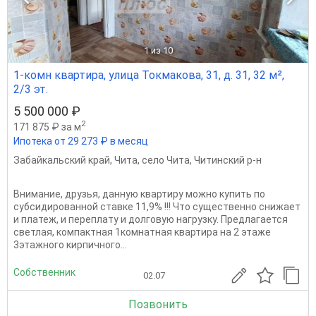
1
из 10
1-комн квартира, улица Токмакова, 31, д. 31, 32 м²,
2/3 эт.
5 500 000 ₽
2
171 875 ₽ за м
Ипотека от 29 273 ₽ в месяц
Забайкальский край
,
Чита
,
село Чита
,
Читинский р-н
Внимание, друзья, данную квартиру можно купить по
субсидированной ставке 11,9% !!! Что существенно снижает
и платеж, и переплату и долговую нагрузку. Предлагается
светлая, компактная 1комнатная квартира на 2 этаже
3этажного кирпичного...
Собственник
02.07
Позвонить