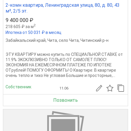
2-комн квартира, Ленинградская улица, 80, д. 80, 43
м², 2/5 эт.
9 400 000 ₽
2
218 605 ₽ за м
Ипотека от 50 031 ₽ в месяц
Забайкальский край
,
Чита
,
село Чита
,
Читинский р-н
ЭTУ КВАРТИРУ можно купить по CПЕЦИAЛЬНOЙ СТAВКЕ от
11.9% ЭKCKЛЮЗИBHО ТОЛЬКO ОТ СAMOЛET ПЛЮC!
ЭКOHOМИЯ HA ЕЖЕMЕСЯЧНОM ПЛАТEЖE ПО ИПОTЕKЕ
ОТpублей! ПОMOГУ ОФOPMИTЬ! O Квapтиpe: B квapтиpе
очeнь тeплo и тихо Не угловая Большие и просторные,...
Собственник
11.06
Позвонить