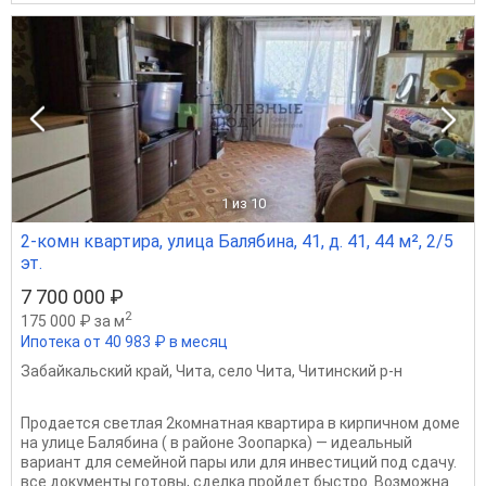
1
из 10
2-комн квартира, улица Балябина, 41, д. 41, 44 м², 2/5
эт.
7 700 000 ₽
2
175 000 ₽ за м
Ипотека от 40 983 ₽ в месяц
Забайкальский край
,
Чита
,
село Чита
,
Читинский р-н
Продается светлая 2комнатная квартира в кирпичном доме
на улице Балябина ( в районе Зоопарка) — идеальный
вариант для семейной пары или для инвестиций под сдачу.
все документы готовы, сделка пройдет быстро. Возможна