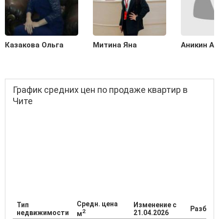
Казакова Ольга
Митина Яна
Аникин А
График средних цен по продаже квартир в
Чите
Средн. цена
Тип
Изменение с
Разброс
2
недвижимости
21.04.2026
м