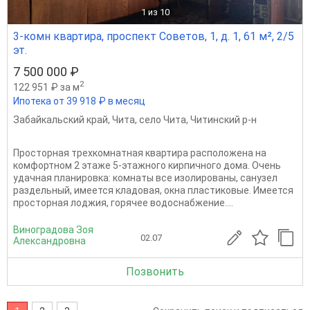
1
из 10
3-комн квартира, проспект Советов, 1, д. 1, 61 м², 2/5
эт.
7 500 000 ₽
2
122 951 ₽ за м
Ипотека от 39 918 ₽ в месяц
Забайкальский край
,
Чита
,
село Чита
,
Читинский р-н
Просторная трехкомнатная квартира расположена на
комфортном 2 этаже 5-этажного кирпичного дома. Очень
удачная планировка: комнаты все изолированы, санузел
раздельный, имеется кладовая, окна пластиковые. Имеется
просторная лоджия, горячее водоснабжение....
Виноградова Зоя
02.07
Александровна
Позвонить