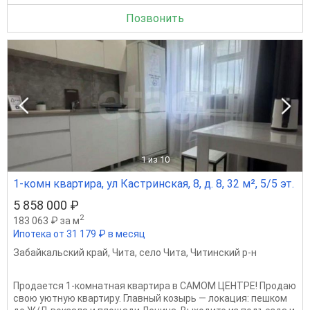
Позвонить
1
из 10
1-комн квартира, ул Кастринская, 8, д. 8, 32 м², 5/5 эт.
5 858 000 ₽
2
183 063 ₽ за м
Ипотека от 31 179 ₽ в месяц
Забайкальский край
,
Чита
,
село Чита
,
Читинский р-н
Продается 1-комнатная квартира в САМОМ ЦЕНТРЕ! Продаю
свою уютную квартиру. Главный козырь — локация: пешком