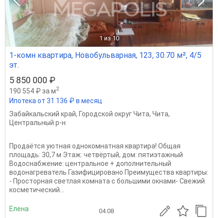
1
из 10
1-комн квартира, Новобульварная, 123, 30.70 м², 4/5
эт.
5 850 000 ₽
2
190 554 ₽ за м
Ипотека от 31 136 ₽ в месяц
Забайкальский край
,
Городской округ Чита
,
Чита
,
Центральный р-н
Продаётся уютная однокомнатная квартира! Общая
площадь: 30,7 м Этаж: четвёртый, дом: пятиэтажный
Водоснабжение: центральное + дополнительный
водонагреватель Газифицировано Преимущества квартиры:
- Просторная светлая комната с большими окнами- Свежий
косметический...
Елена
04.08