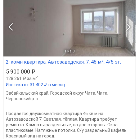
1
из 3
2-комн квартира, Автозаводская, 7, 46 м², 4/5 эт.
5 900 000 ₽
2
128 261 ₽ за м
Ипотека от 31 402 ₽ в месяц
Забайкальский край
,
Городской округ Чита
,
Чита
,
Черновский р-н
Продаётся двухкомнатная квартира 46 кв.м на
Автозаводской 7. Светлая, тёплая. Квартира требует
ремонта. Комнаты раздельные, на две стороны. Окна
пластиковые. Натяжные потолки. С/у раздельный кафель.
Красивый вид на город.