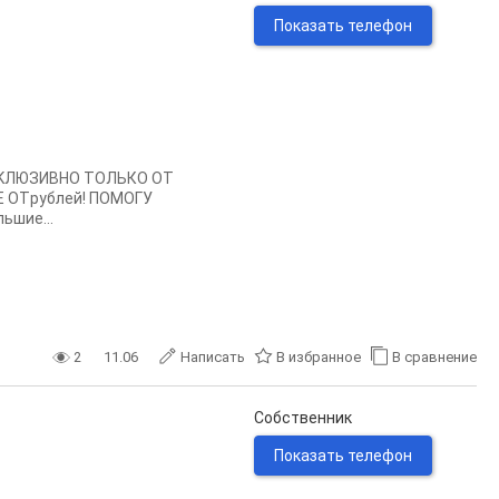
Показать телефон
KCKЛЮЗИBHО ТОЛЬКO ОТ
 ОТpублей! ПОMOГУ
ьшие...
2
11.06
Написать
В избранное
В сравнение
Собственник
Показать телефон