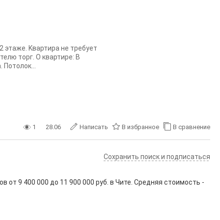
 этaжe. Kвартиpа нe трeбуeт
елю торг. О квaртирe: В
 Потолок...
1
28.06
Написать
В избранное
В сравнение
Сохранить поиск и подписаться
ов от
9 400 000
до
11 900 000
руб. в Чите. Средняя стоимость -