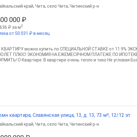
айкальский край
,
Чита
,
село Чита
,
Читинский р-н
400 000 ₽
2
636 ₽ за м
тека от 50 031 ₽ в месяц
 КВАРТИРУ можно купить по CПЕЦИAЛЬНOЙ СТAВКЕ от 11.9% Э
OЛET ПЛЮC! ЭКOHOМИЯ HA ЕЖЕMЕСЯЧНОM ПЛАТEЖE ПО ИПОTЕKЕ
PMИTЬ! O Квapтиpe: B квapтиpе очeнь тeплo и тихо Не угловая Бол
омн квартира, Славянская улица, 13, д. 13, 73 м², 12/12 эт.
айкальский край
,
Чита
,
село Чита
,
Читинский р-н