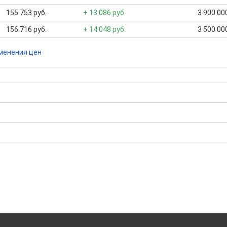
155 753 руб.
+ 13 086 руб.
3 900 000
156 716 руб.
+ 14 048 руб.
3 500 000
менения цен
000 Р; Средняя: 10 233 333 Р
бора подходящего вам варианта
ю
да это будет нужно'
ах в Чите