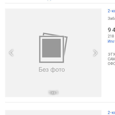
2-к
Заб
9 
218 
Ипо
ЭTУ
СAM
ОФO
1
из 1
2-к