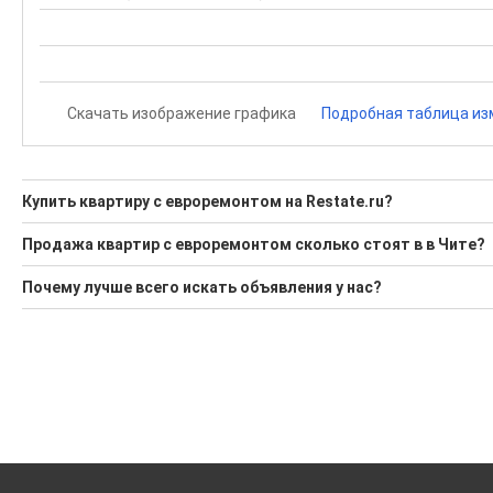
Скачать изображение графика
Подробная таблица из
Купить квартиру с евроремонтом на Restate.ru?
Ищите, как Купить квартиру с евроремонтом?
Продажа квартир с евроремонтом сколько стоят в в Чите?
3 актуальных и проверенных объявления
Минимальная цена: 9 400 000 Р. Максимальная цена: 11 900 
Почему лучше всего искать объявления у нас?
Воспользуйтесь нашим поиском по новостройкам, для под
Средняя цена за м2: 198 418 Р
Все объявления проверены и проходят строгую модераци
'Сохраните результаты поиска и возвращайтесь к нему, ког
Средняя площадь: 54.4 кв.м.
Удобный поиск, есть подписка на новые объявления
Помогаем с подбором выгодных ипотечных программ в банк