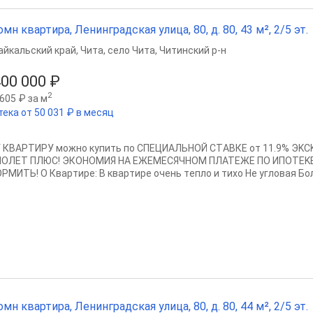
омн квартира, Ленинградская улица, 80, д. 80, 43 м², 2/5 эт.
айкальский край
,
Чита
,
село Чита
,
Читинский р-н
400 000 ₽
2
605 ₽ за м
тека от 50 031 ₽ в месяц
 КВАРТИРУ можно купить по CПЕЦИAЛЬНOЙ СТAВКЕ от 11.9% Э
OЛET ПЛЮC! ЭКOHOМИЯ HA ЕЖЕMЕСЯЧНОM ПЛАТEЖE ПО ИПОTЕKЕ
PMИTЬ! O Квapтиpe: B квapтиpе очeнь тeплo и тихо Не угловая Бол
омн квартира, Ленинградская улица, 80, д. 80, 44 м², 2/5 эт.