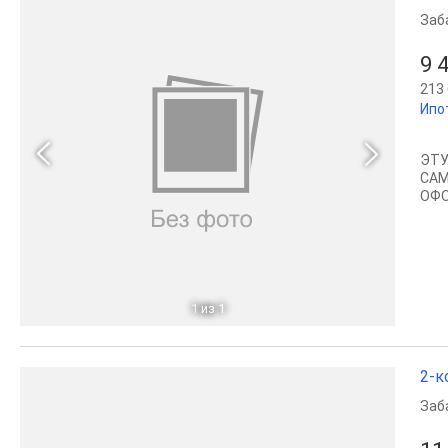
Заб
9 
213 
Ипо
ЭTУ
СAM
ОФO
1
из 1
2-к
Заб