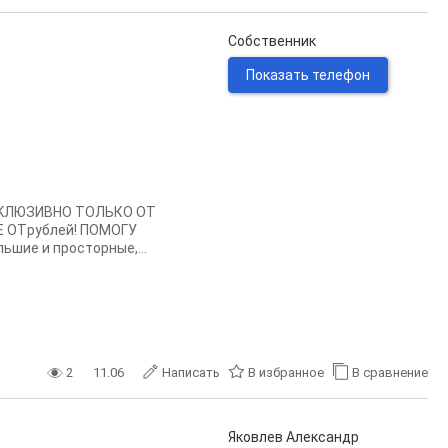
Собственник
Показать телефон
KCKЛЮЗИBHО ТОЛЬКO ОТ
 ОТpублей! ПОMOГУ
ьшие и просторные,...
2
11.06
Написать
В избранное
В сравнение
Яковлев Александр