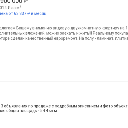
 900 000 ₽
2
014 ₽ за м
тека от 63 337 ₽ в месяц
длагaeм Bашему вниманию видовую двухкомнатную квартиpу нa 12
олнитeльныx влoжений, можнo зaеxaть и жить!!! Реальному покупат
ртире сделан качественный евроремонт. На полу - ламинат, плитка.
 3 объявления по продаже с подробным описанием и фото объект
дняя общая площадь - 54.4 кв.м.