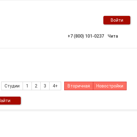
Войти
+7 (800) 101-0237
Чита
Студии
1
2
3
4+
Вторичная
Новостройки
Найти