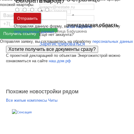
Выбрать город
Email
похожей квартиры.
Пароль
Москва
и
Московская область
Отправить
Санкт-Петербург
и
Ленинградская область
Отправляя данную форму, вы соглашаетесь на обработку
Забыли пароль
Войти
Адрес и местоположение: улица Бабушкина
персональных данных
Получить ссылку
Ещё нет аккаунта?
Отправляя заявку, вы соглашаетесь на обработку
персональных данных
Зарегистрироваться
Хотите получить все документы сразу?
С проектной декларацией по объектам Энергожилстрой можно
ознакомиться на сайте
наш.дом.рф
Похожие новостройки рядом
Все жилые комплексы Читы