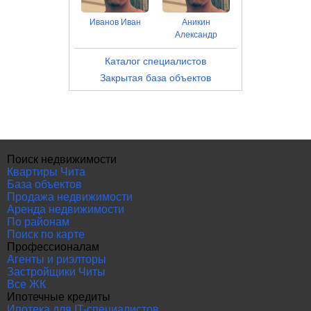
Иванов Иван
Аникин
Александр
Каталог специалистов
Закрытая база объектов
Поиск недвижимости
Квартиры Чита
База объектов
Продажа недвижимости
Аренда недвижимости
По районам
Поиск по карте
Профессионалам
Агенты и риэлторы
Застройщики Читы
Все ЖК
Ипотечные кредиты
Ипотека для IT-специалистов