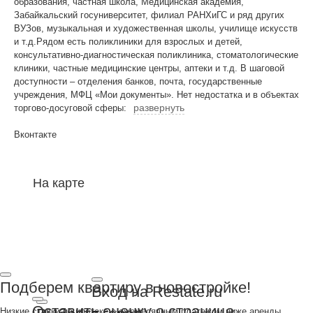
образования, частная школа, Медицинская академия,
Забайкальский госуниверситет, филиал РАНХиГС и ряд других
ВУЗов, музыкальная и художественная школы, училище искусств
и т.д.Рядом есть поликлиники для взрослых и детей,
консультативно-диагностическая поликлиника, стоматологические
клиники, частные медицинские центры, аптеки и т.д. В шаговой
доступности – отделения банков, почта, государственные
учреждения, МФЦ «Мои документы». Нет недостатка и в объектах
развернуть
торгово-досуговой сферы:
Вконтакте
На карте
Подберем квартиру в новостройке!
Вход на Restate.ru
Оставить оценку о странице
Низкие ставки по ипотеке с ежемесячным платежом ниже аренды