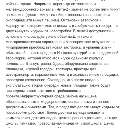
районы города. Например, дорога до автовокзала и
железнодорожного вокзала «Чита-2» займет не более пяти минут
на машине (десять минут на общественном транспорте или
околодвадцати минут пешком). Остановки автобусов и
маршруток, которыми можно доехать в любую часть города, – в
двух минутах ходьбы от новостройки. В пешей доступности –
основные инфраструктурные объекты.Для такого
месторасположения характерно и благоприятное окружение: в
микрорайоне преобладает новая застройка, а уровень жизни
обитателей – выше среднего.ИнфраструктураЧасть придомовой
территории, которая относится к уже сданному корпусу,
полностью благоустроена. Здесь оборудованы спортивная
площадка, игровой городок, тротуары, проезды для
автотранспорта, парковочные места и хозяйственные площадки,
проведено озеленение. Очевидно, что после ввода в
эксплуатацию второй очереди, новые площади также будут
приведены в соответствие с требованиями
проекта.Инфраструктурная среда района насыщена
образовательными, медицинскими, социальными и торгово-
досуговыми объектами. Так, в пределах десяти минут ходьбы от
новостройки работают: более десятка муниципальных и
коммерческих детских садов, центры раннего развития, четыре
школы, гимназия, православная гимназия, спортшкола, Центр