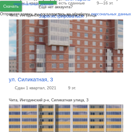
Сдан 1 квартал, 2022, есть сданные
9—16 эт.
персональных данных
Скачать
Ещё нет аккаунта?
Отправляя заявку, вы соглашаетесь на обработку
персональных данных
Чита, Ингодинский р-н, 2-я Забайкальская улица
Зарегистрироваться
ул. Силикатная, 3
Сдан 1 квартал, 2021
9 эт.
Чита, Ингодинский р-н, Силикатная улица, 3