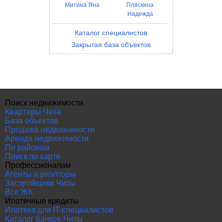
Митина Яна
Пляскина
Надежда
Каталог специалистов
Закрытая база объектов
Поиск недвижимости
Квартиры Чита
База объектов
Продажа недвижимости
Аренда недвижимости
По районам
Поиск по карте
Профессионалам
Агенты и риэлторы
Застройщики Читы
Все ЖК
Ипотечные кредиты
Ипотека для IT-специалистов
Каталог банков Читы