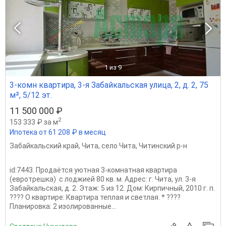
1
из 9
3-комн квартира, 3-я Забайкальская улица, 2, д. 2, 75
м², 5/12 эт.
11 500 000 ₽
2
153 333 ₽ за м
Ипотека от 61 208 ₽ в месяц
Забайкальский край
,
Чита
,
село Чита
,
Читинский р-н
id:7443. Продаётся уютная 3-комнатная квартира
(евротрешка) с лоджией 80 кв. м. Адрес: г. Чита, ул. 3-я
Забайкальская, д. 2. Этаж: 5 из 12. Дом: Кирпичный, 2010 г. п.
???? О квартире: Квартира теплая и светлая. * ????
Планировка: 2 изолированные...