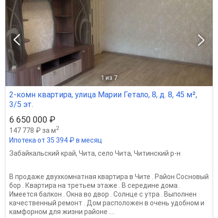
1
из 7
2-комн квартира, улица Марии Гетало, 8, д. 8, 45 м²,
3/5 эт.
6 650 000 ₽
2
147 778 ₽ за м
Ипотека от 35 394 ₽ в месяц
Забайкальский край
,
Чита
,
село Чита
,
Читинский р-н
В продаже двухкомнатная квартира в Чите . Район Сосновый
бор . Квартира на третьем этаже . В середине дома .
Имеется балкон . Окна во двор . Солнце с утра . Выполнен
качественный ремонт . Дом расположен в очень удобном и
камфорном для жизни районе ....