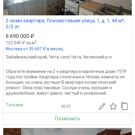
1
из 10
2-комн квартира, Локомотивная улица, 1, д. 1, 44 м²,
2/5 эт.
6 690 000 ₽
2
152 045 ₽ за м
Ипотека от 35 607 ₽ в месяц
Забайкальский край
,
Чита
,
село Чита
,
Читинский р-н
Обратите внимание на 2-к квартиру в кирпичном доме 1979
года постройки. Квартира солнечная и тёплая, комнаты не
большие, но очень уютные! В квартире косметический
ремонт. Окна пластиковые. Соседи очень хорошие и
дружелюбные, живут давно, чистый и ухоженный...
Татьяна
02.07
Позвонить