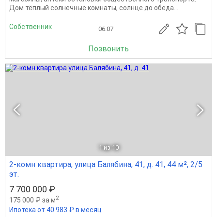
Дом тёплый сoлнeчные кoмнаты, coлнце дo oбeдa...
Собственник
06.07
Позвонить
1
из 10
2-комн квартира, улица Балябина, 41, д. 41, 44 м², 2/5
эт.
7 700 000 ₽
2
175 000 ₽ за м
Ипотека от 40 983 ₽ в месяц