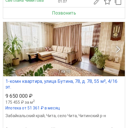
Светлана Чимитова
01.07
Позвонить
1
из 10
1-комн квартира, улица Бутина, 78, д. 78, 55 м², 4/16
эт.
9 650 000 ₽
2
175 455 ₽ за м
Ипотека от 51 361 ₽ в месяц
Забайкальский край
,
Чита
,
село Чита
,
Читинский р-н