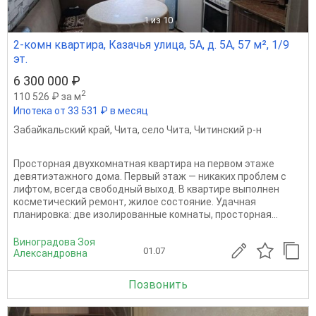
1
из 10
2-комн квартира, Казачья улица, 5А, д. 5А, 57 м², 1/9
эт.
6 300 000 ₽
2
110 526 ₽ за м
Ипотека от 33 531 ₽ в месяц
Забайкальский край
,
Чита
,
село Чита
,
Читинский р-н
Просторная двухкомнатная квартира на первом этаже
девятиэтажного дома. Первый этаж — никаких проблем с
лифтом, всегда свободный выход. В квартире выполнен
косметический ремонт, жилое состояние. Удачная
планировка: две изолированные комнаты, просторная...
Виноградова Зоя
01.07
Александровна
Позвонить