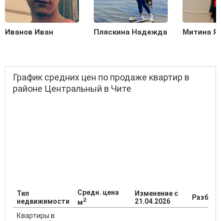
Иванов Иван
Пляскина Надежда
Митина Я
График средних цен по продаже квартир в
районе Центральный в Чите
Средн. цена
Тип
Изменение с
Разброс
2
недвижимости
21.04.2026
м
Квартиры в