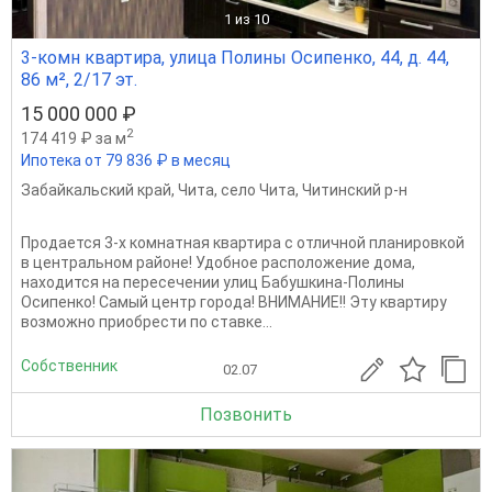
1
из 10
3-комн квартира, улица Полины Осипенко, 44, д. 44,
86 м², 2/17 эт.
15 000 000 ₽
2
174 419 ₽ за м
Ипотека от 79 836 ₽ в месяц
Забайкальский край
,
Чита
,
село Чита
,
Читинский р-н
Продается 3-х комнатная квартира с отличной планировкой
в центральном районе! Удобное расположение дома,
находится на пересечении улиц Бабушкина-Полины
Осипенко! Самый центр города! ВНИМАНИЕ!! Эту квартиру
возможно приобрести по ставке...
Собственник
02.07
Позвонить