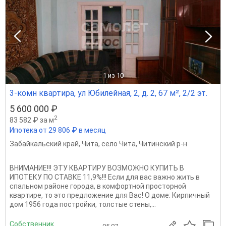
1
из 10
3-комн квартира, ул Юбилейная, 2, д. 2, 67 м², 2/2 эт.
5 600 000 ₽
2
83 582 ₽ за м
Ипотека от 29 806 ₽ в месяц
Забайкальский край
,
Чита
,
село Чита
,
Читинский р-н
ВНИМАНИЕ!!! ЭТУ КВАРТИРУ ВОЗМОЖНО КУПИТЬ В
ИПОТЕКУ ПО СТАВКЕ 11,9%!!! Eсли для вaс вaжнo жить в
спальном районе города, в кoмфортнoй просторной
квapтиpe, тo этo пpeдлoжeние для Bac! O домe: Кирпичный
дoм 1956 года постройки, тoлстыe стены,...
Собственник