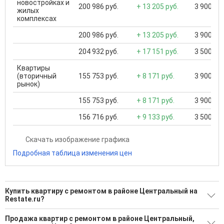
новостройках и
200 986 руб.
+ 13 205 руб.
3 900 000
жилых
комплексах
200 986 руб.
+ 13 205 руб.
3 900 000
204 932 руб.
+ 17 151 руб.
3 500 000
Квартиры
(вторичный
155 753 руб.
+ 8 171 руб.
3 900 000
рынок)
155 753 руб.
+ 8 171 руб.
3 900 000
156 716 руб.
+ 9 133 руб.
3 500 000
Скачать изображение графика
Подробная таблица изменения цен
Купить квартиру с ремонтом в районе Центральный на
Restate.ru?
Поможем Купить квартиру с ремонтом в районе
Продажа квартир с ремонтом в районе Центральный,
Центральный?