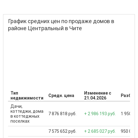
График средних цен по продаже домов в
районе Центральный в Чите
Тип
Изменение с
Средн. цена
Разброс
недвижимости
21.04.2026
Дачи,
коттеджи, дома
7 876 818 руб.
+ 2 986 193 руб.
1 950 00
в коттеджных
поселках
7 575 652 руб.
+ 2 685 027 руб.
950 000 