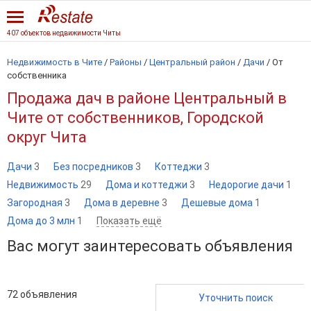
407 объектов недвижимости Читы
Недвижимость в Чите
/
Районы
/
Центральный район
/
Дачи
/
От
собственника
Продажа дач в районе Центральный в
Чите от собственников, Городской
округ Чита
Дачи
3
Без посредников
3
Коттеджи
3
Недвижимость
29
Дома и коттеджи
3
Недорогие дачи
1
Загородная
3
Дома в деревне
3
Дешевые дома
1
Дома до 3 млн
1
Показать ещё
Вас могут заинтересовать объявления
72
объявления
Уточнить поиск