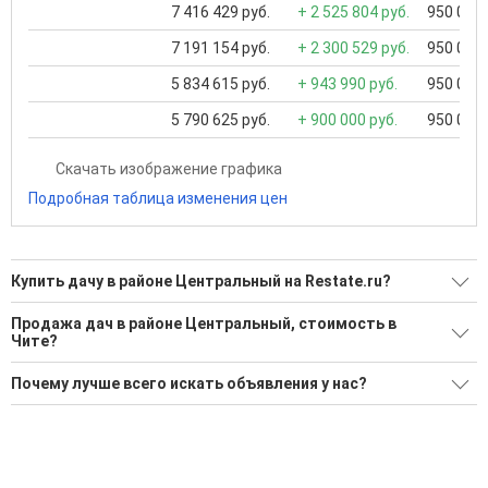
7 416 429 руб.
+ 2 525 804 руб.
950 000 
7 191 154 руб.
+ 2 300 529 руб.
950 000 
5 834 615 руб.
+ 943 990 руб.
950 000 
5 790 625 руб.
+ 900 000 руб.
950 000 
Скачать изображение графика
Подробная таблица изменения цен
Купить дачу в районе Центральный на Restate.ru?
Поможем Купить дачу в районе Центральный?
Продажа дач в районе Центральный, стоимость в
Чите?
Воспользуйтесь нашим поиском по новостройкам, для
подбора подходящего вам варианта
Минимальная цена: 1 950 000 Р. Максимальная цена: 14 500
Почему лучше всего искать объявления у нас?
000 Р; Средняя: 8 400 000 Р
'Сохраните результаты поиска и возвращайтесь к нему,
когда это будет нужно'
Все объявления проверены и проходят строгую
Средняя цена за м2: 86 730 Р
модерацию
Удобный поиск, есть подписка на новые объявления