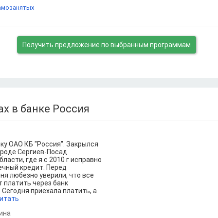
амозанятых
Получить предложение
по выбранным программам
х в банке Россия
ку ОАО КБ "Россия". Закрылся
ороде Сергиев-Посад
ласти, где я с 2010 г исправно
ечный кредит. Перед
ня любезно уверили, что все
т платить через банк
 Сегодня приехала платить, а
итать
ина