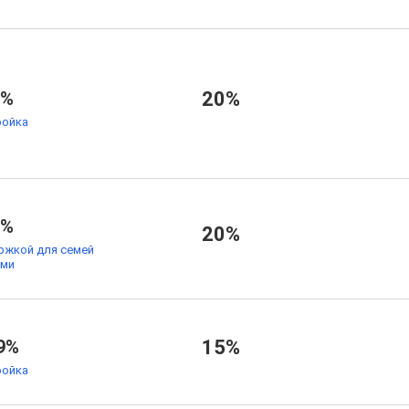
9%
20%
ойка
9%
20%
ржкой для семей
ьми
9%
15%
ойка