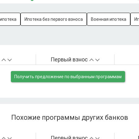
ипотека
Ипотека без первого взноса
Военная ипотека
И
а
Первый взнос
Получить предложение
по выбранным программам
Похожие программы других банков
а
Первый взнос