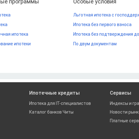
ные программы
Особые условия
отека
Льготная ипотека с господдер
тека
Ипотека без первого взноса
чная ипотека
Ипотека без подтверждения д
вание ипотеки
По двум документам
Ипотечные кредиты
Сервисы
Ипотека для IT-специалистов
Индексы и гр
Каталог банков Читы
Новости рын
Платные сер