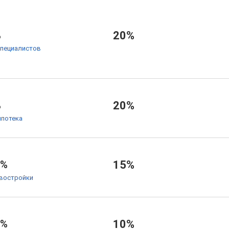
%
20%
специалистов
%
20%
ипотека
4%
15%
овостройки
5%
10%