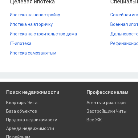
Целевая ипотека
Специаль
Ипотека на новостройку
Семейная ип
Ипотека на вторичку
Военная ипо
Ипотека на строительство дома
Дальневосто
IT-ипотека
Рефинансиро
Ипотека самозанятым
Поиск недвижимости
Профессионалам
Квартиры Чита
Агенты и риэлторы
База объектов
Застройщики Читы
Продажа недвижимости
Все ЖК
Аренда недвижимости
По районам