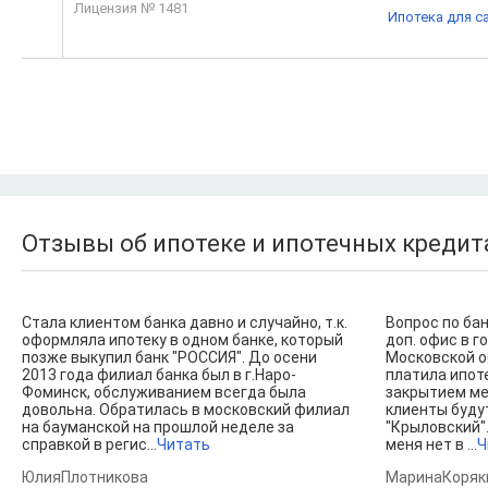
Лицензия № 1481
Ипотека для с
Отзывы об ипотеке и ипотечных кредита
Стала клиентом банка давно и случайно, т.к.
Вопрос по бан
оформляла ипотеку в одном банке, который
доп. офис в г
позже выкупил банк "РОССИЯ". До осени
Московской об
2013 года филиал банка был в г.Наро-
платила ипот
Фоминск, обслуживанием всегда была
закрытием ме
довольна. Обратилась в московский филиал
клиенты буду
на бауманской на прошлой неделе за
"Крыловский".
справкой в регис...
Читать
меня нет в ...
Ч
ЮлияПлотникова
МаринаКоряк