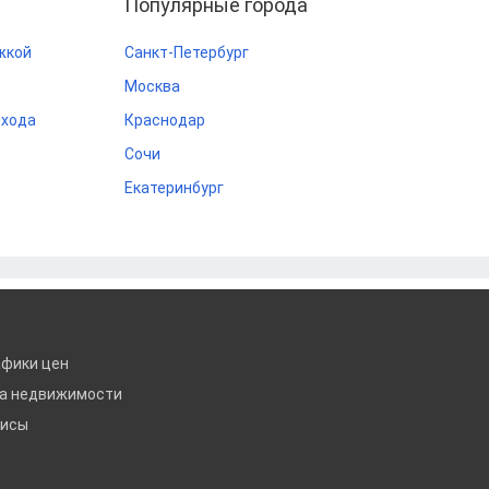
Популярные города
жкой
Санкт-Петербург
Москва
охода
Краснодар
Сочи
Екатеринбург
афики цен
ка недвижимости
висы