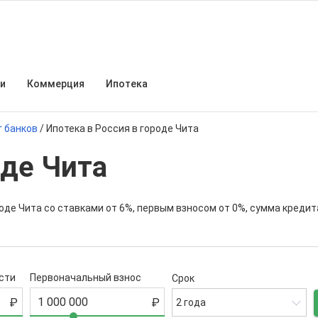
и
Коммерция
Ипотека
г банков
/
Ипотека в Россия в городе Чита
оде Чита
оде Чита со ставками от 6%, первым взносом от 0%, сумма креди
сти
Первоначальный взнос
Срок
2 года