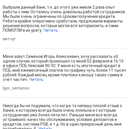
Выбрали данный банк, т.к. до этого уже имели 2 раза опыт
работы с ним. Остались очень довольны работой сотрудников.
Мы были очень ограничены по срокам получения кредита.
Ребята крайне оперативно сработали, предложили варианты
решения вопросов, которые могли всё затормозить, и сами
ПОМОГЛИ в их урегу...
Читать
витчуг
Меня зовут Семенов Игорь Алексеевич, хочу рассказать об
одном случае, который произошел со мной 02 февраля в 16:10
в офисе ПСБ Невский 90-92. У меня есть ипотечный кредит в
ПСБ, мой ежемесячный платеж по графику чуть более 11 тысяч
рублей. Каждый месяц кроме платежа я вношу также сумму в
счет частич...
Читать
Igor_semenov
Никогда бы не подумала, что когда-то напишу плохой отзыв о
банке, к которому всегда была очень лояльна и с которым
сотрудничаю уже более пяти лет. Раньше меня всё всегда
устраивало: качество обслуживания, условия депозитов и
кредитов, система PSB, и т.д. Но в один прекрасный день мне
потребовалась б...
Читать