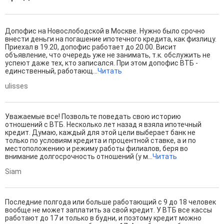
Допофис на Новослободской в Москве. Нужно было срочно
внести деньги на погашение ипотечного кредита, как физлицу.
Приехал в 19.20, допофис работает до 20.00. Висит
объявление, что очередь уже не занимать, т.к. обслужить не
успеют даже тех, кто записался. При этом допофис ВТБ -
единственный, работающ...
Читать
ulisses
Уважаемые все! Позвольте поведать свою историю
отношений с ВТБ. Несколько лет назад я взяла ипотечный
кредит. Думаю, каждый для этой цели выберает банк не
только по условиям кредита и процентной ставке, а и по
местоположению и режиму работы филиалов, беря во
внимание долгосрочность отношений (у м...
Читать
Siam
Последние полгода или больше работающий с 9 до 18 человек
вообще не может заплатить за свой кредит. У ВТБ все кассы
работают до 17 и только в будни, и поэтому кредит можно