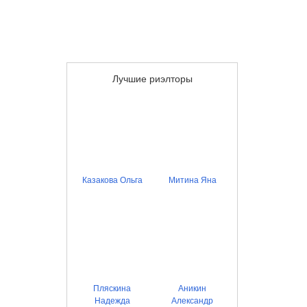
Лучшие риэлторы
Казакова Ольга
Митина Яна
Пляскина
Аникин
Надежда
Александр