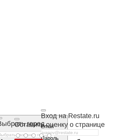
Вход на Restate.ru
Выбрать город
Оставить оценку о странице
Email
Пароль