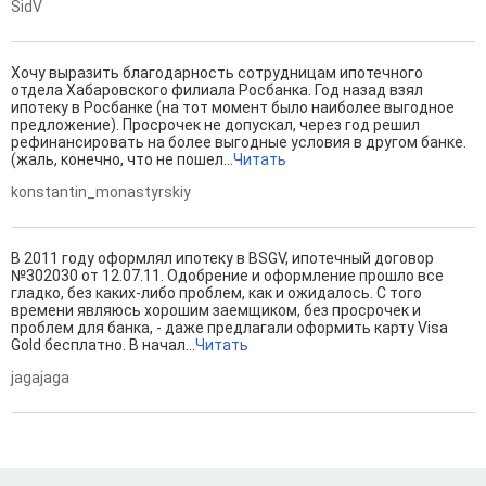
SidV
Хочу выразить благодарность сотрудницам ипотечного
отдела Хабаровского филиала Росбанка. Год назад взял
ипотеку в Росбанке (на тот момент было наиболее выгодное
предложение). Просрочек не допускал, через год решил
рефинансировать на более выгодные условия в другом банке.
(жаль, конечно, что не пошел...
Читать
konstantin_monastyrskiy
В 2011 году оформлял ипотеку в BSGV, ипотечный договор
№302030 от 12.07.11. Одобрение и оформление прошло все
гладко, без каких-либо проблем, как и ожидалось. С того
времени являюсь хорошим заемщиком, без просрочек и
проблем для банка, - даже предлагали оформить карту Visa
Gold бесплатно. В начал...
Читать
jagajaga