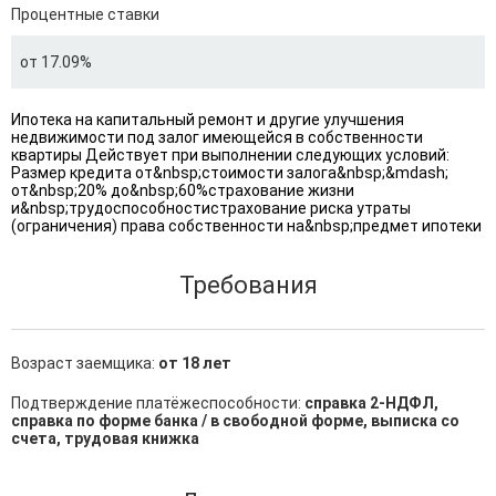
Процентные ставки
от 17.09%
Ипотека на капитальный ремонт и другие улучшения
недвижимости под залог имеющейся в собственности
квартиры Действует при выполнении следующих условий:
Размер кредита от&nbsp;стоимости залога&nbsp;&mdash;
от&nbsp;20% до&nbsp;60%страхование жизни
и&nbsp;трудоспособностистрахование риска утраты
(ограничения) права собственности на&nbsp;предмет ипотеки
Требования
Возраст заемщика:
от 18 лет
Подтверждение платёжеспособности:
справка 2-НДФЛ,
справка по форме банка / в свободной форме, выписка со
счета, трудовая книжка