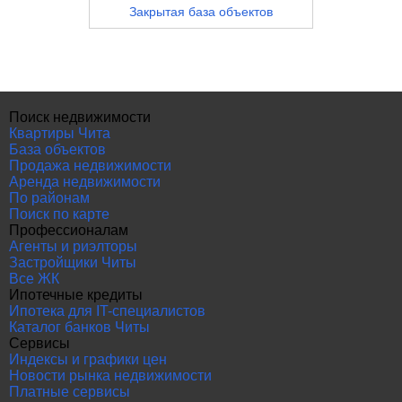
Закрытая база объектов
Поиск недвижимости
Квартиры Чита
База объектов
Продажа недвижимости
Аренда недвижимости
По районам
Поиск по карте
Профессионалам
Агенты и риэлторы
Застройщики Читы
Все ЖК
Ипотечные кредиты
Ипотека для IT-специалистов
Каталог банков Читы
Сервисы
Индексы и графики цен
Новости рынка недвижимости
Платные сервисы