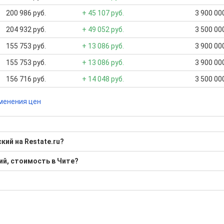
200 986 руб.
+ 45 107 руб.
3 900 000
204 932 руб.
+ 49 052 руб.
3 500 000
155 753 руб.
+ 13 086 руб.
3 900 000
155 753 руб.
+ 13 086 руб.
3 900 000
156 716 руб.
+ 14 048 руб.
3 500 000
менения цен
кий на Restate.ru?
оне Черновский?
ий, стоимость в Чите?
0 Р; Средняя: 5 199 000 Р
бора подходящего вам варианта
ю
да это будет нужно'