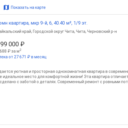
Показать на карте
омн квартира, мкр 9-й, 6, 40.40 м², 1/9 эт.
айкальский край
,
Городской округ Чита
,
Чита
,
Черновский р-н
199 000 ₽
2
688 ₽ за м
тека от 27 671 ₽ в месяц
дается уютная и просторная однокомнатная квартира в современн
е идеальное место для комфортной жизни! Эта квартира отличает
 сделано с заботой о деталях. Современный ремонт с ровными пот