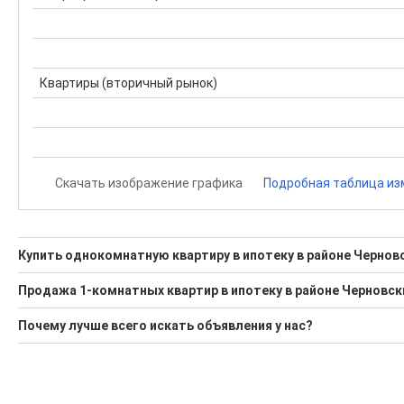
Квартиры (вторичный рынок)
Скачать изображение графика
Подробная таблица из
Купить однокомнатную квартиру в ипотеку в районе Черновс
Поможем Купить однокомнатную квартиру в ипотеку в рай
Продажа 1-комнатных квартир в ипотеку в районе Черновск
1 актуальное и проверенное объявление
Минимальная цена: 5 199 000 Р. Максимальная цена: 5 199 00
Почему лучше всего искать объявления у нас?
Воспользуйтесь нашим поиском по новостройкам, для под
Средняя цена за м2: 129 975 Р
Все объявления проверены и проходят строгую модераци
'Сохраните результаты поиска и возвращайтесь к нему, ког
Удобный поиск, есть подписка на новые объявления