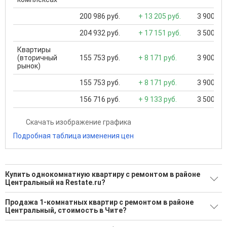
200 986 руб.
+ 13 205 руб.
3 900 000
204 932 руб.
+ 17 151 руб.
3 500 000
Квартиры
(вторичный
155 753 руб.
+ 8 171 руб.
3 900 000
рынок)
155 753 руб.
+ 8 171 руб.
3 900 000
156 716 руб.
+ 9 133 руб.
3 500 000
Скачать изображение графика
Подробная таблица изменения цен
Купить однокомнатную квартиру с ремонтом в районе
Центральный на Restate.ru?
Поможем Купить однокомнатную квартиру с ремонтом в
Продажа 1-комнатных квартир с ремонтом в районе
районе Центральный?
Центральный, стоимость в Чите?
Воспользуйтесь нашим поиском по новостройкам, для
Минимальная цена: 5 600 000 Р. Максимальная цена: 5 850