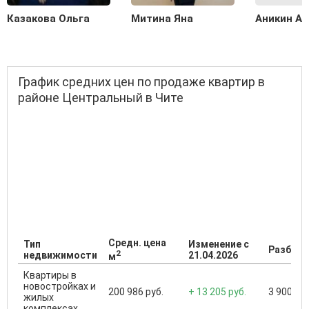
Казакова Ольга
Митина Яна
Аникин А
График средних цен по продаже квартир в
районе Центральный в Чите
Средн. цена
Тип
Изменение с
Разброс
2
недвижимости
21.04.2026
м
Квартиры в
новостройках и
200 986 руб.
+ 13 205 руб.
3 900 000
жилых
комплексах