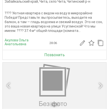
Забайкальский край
,
Чита
,
село Чита
,
Читинский р-н
???? Уютная квартира с видом на воду в микрорайоне
Победа! Представьте: вы просыпаетесь, выходите на
балкон, а там — гладь водоема и свежий воздух. Это не сон,
это ваша новая квартира на улице Усуглинской! Что мы
имеем: ???? 37.4 м² общей площади (комната...
Акулова Ольга
28.06
Анатольевна
Позвонить
1
из 1