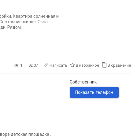
ройки. Квартира солнечная и
 Состояние жилое. Окна
и. Рядом...
1
02.07
Написать
В избранное
В сравнение
Собственник
Показать телефон
дворе детская площадка .