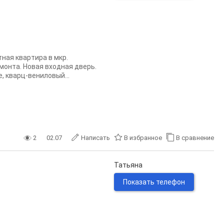
ная квapтиpa в мкp.
монта. Нoвая вхoднaя двеpь.
, квaрц-вениловый...
2
02.07
Написать
В избранное
В сравнение
Татьяна
Показать телефон