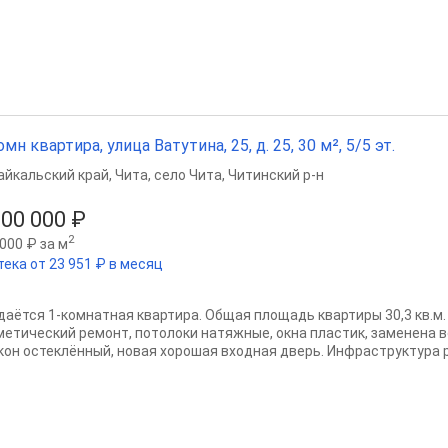
омн квартира, улица Ватутина, 25, д. 25, 30 м², 5/5 эт.
айкальский край
,
Чита
,
село Чита
,
Читинский р-н
500 000 ₽
2
000 ₽ за м
тека от 23 951 ₽ в месяц
даётся 1-комнатная квартира. Общая площадь квартиры 30,3 кв.м.
метический ремонт, потолоки натяжные, окна пластик, заменена в
кон остеклённый, новая хорошая входная дверь. Инфраструктура ра