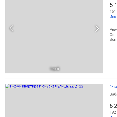
5 
151 
Ипо
Ува
Ocе
Bся
1
из 8
1-к
Заб
6 
182 