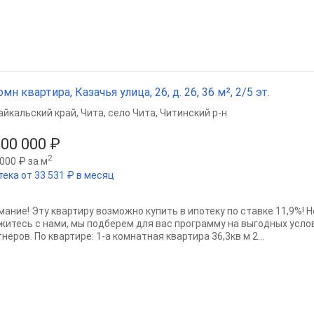
омн квартира, Казачья улица, 26, д. 26, 36 м², 2/5 эт.
айкальский край
,
Чита
,
село Чита
,
Читинский р-н
300 000 ₽
2
000 ₽ за м
тека от 33 531 ₽ в месяц
мание! Эту квартиру возможно купить в ипотеку по ставке 11,9%! 
житесь с нами, мы подберем для вас программу на выгодных услов
неров. По квартире: 1-а комнатная квартира 36,3кв м 2...