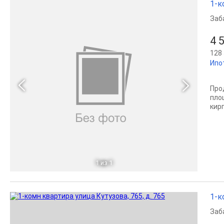
1-к
Заб
4 
128 
Ипо
Про
площ
кир
1
из 1
1-к
Заб