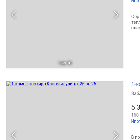
Ипо
Обр
теп
пла
1
из 10
1-к
Заб
5 
160 
Ипо
В п