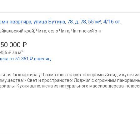
омн квартира, улица Бутина, 78, д. 78, 55 м², 4/16 эт.
айкальский край
,
Чита
,
село Чита
,
Читинский р-н
650 000 ₽
2
455 ₽ за м
тека от 51 361 ₽ в месяц
льная 1к квартира у Шахматного парка: панорамный вид и кухня из
имущества: • Свет и пространство: Лоджия с огромным панорамн
ериалы: Кухня выполнена из натурального массива дерева - класси