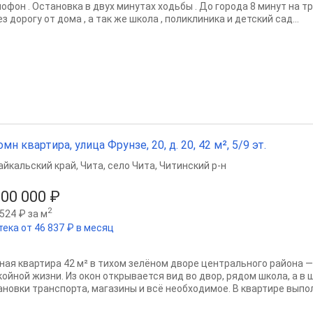
офон . Остановка в двух минутах ходьбы . До города 8 минут на тр
з дорогу от дома , а так же школа , поликлиника и детский сад...
омн квартира, улица Фрунзе, 20, д. 20, 42 м², 5/9 эт.
айкальский край
,
Чита
,
село Чита
,
Читинский р-н
800 000 ₽
2
524 ₽ за м
тека от 46 837 ₽ в месяц
ная квартира 42 м² в тихом зелёном дворе центрального района 
койной жизни. Из окон открывается вид во двор, рядом школа, а в
ановки транспорта, магазины и всё необходимое. В квартире выпол