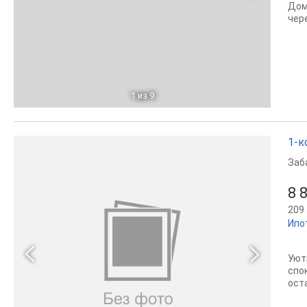
Дом
чере
1
из 9
1-к
Заб
8 
209 
Ипо
Уют
спо
ост