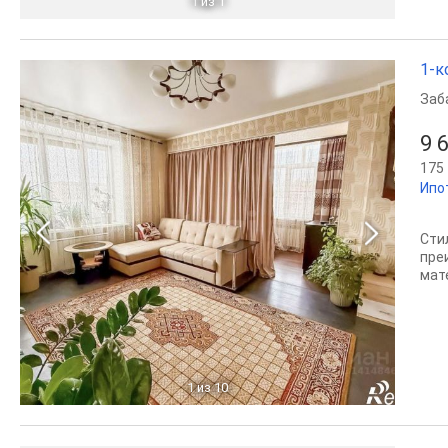
1
из 1
1-к
Заб
9 
175 
Ипо
Сти
пре
мат
1
из 10