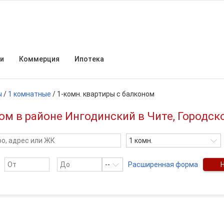
и
Коммерция
Ипотека
ы
/
1 комнатные
/
1-комн. квартиры с балконом
м в районе Ингодинский в Чите, Городско
1 комн.
--
Расширенная форма