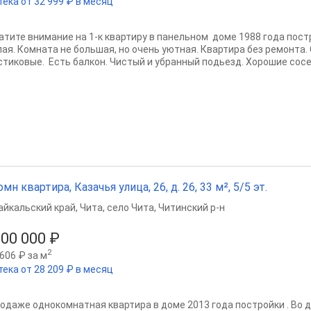
тека от 32 999 ₽ в месяц
атите внимание на 1-к квартиру в панельном доме 1988 года пост
лая. Комната не большая, но очень уютная. Квартира без ремонта.
стиковые. Есть балкон. Чистый и убранный подьезд. Хорошие сосед
омн квартира, Казачья улица, 26, д. 26, 33 м², 5/5 эт.
айкальский край
,
Чита
,
село Чита
,
Читинский р-н
300 000 ₽
2
606 ₽ за м
тека от 28 209 ₽ в месяц
родаже однокомнатная квартира в доме 2013 года постройки . Во 