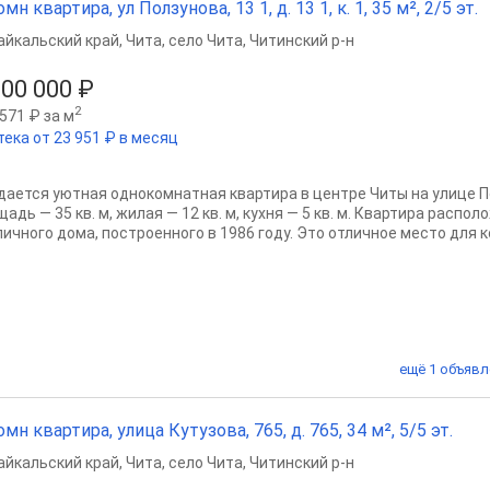
омн квартира, ул Ползунова, 13 1, д. 13 1, к. 1, 35 м², 2/5 эт.
айкальский край
,
Чита
,
село Чита
,
Читинский р-н
500 000 ₽
2
571 ₽ за м
тека от 23 951 ₽ в месяц
дается уютная однокомнатная квартира в центре Читы на улице П
адь — 35 кв. м, жилая — 12 кв. м, кухня — 5 кв. м. Квартира распо
пичного дома, построенного в 1986 году. Это отличное место для к
ещё 1 объявл
омн квартира, улица Кутузова, 765, д. 765, 34 м², 5/5 эт.
айкальский край
,
Чита
,
село Чита
,
Читинский р-н