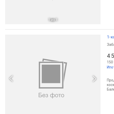
1
из 1
1-к
Заб
4 
150 
Ипо
Про
кос
Бал