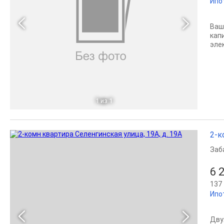
Ипо
Ваш
кап
эле
1
из 1
2-к
Заб
6 
137 
Ипо
Дву