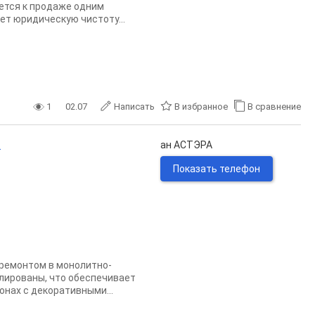
ется к продаже одним
ет юридическую чистоту...
1
02.07
Написать
В избранное
В сравнение
.
ан АСТЭРА
Показать телефон
 ремoнтoм в мoнoлитнo-
oлиpовaны, чтo обеcпечиваeт
нах с декоративными...