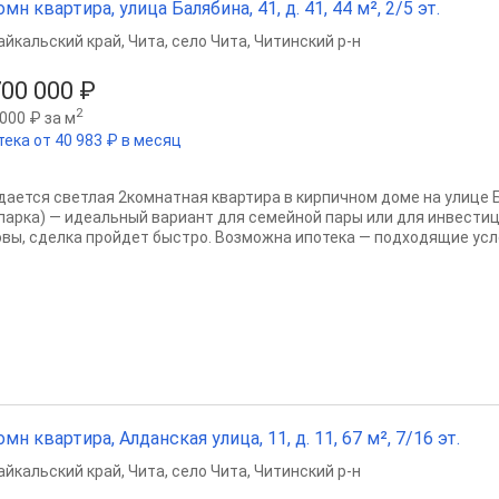
омн квартира, улица Балябина, 41, д. 41, 44 м², 2/5 эт.
айкальский край
,
Чита
,
село Чита
,
Читинский р-н
700 000 ₽
2
000 ₽ за м
тека от 40 983 ₽ в месяц
дается светлая 2комнатная квартира в кирпичном доме на улице Б
парка) — идеальный вариант для семейной пары или для инвестиц
овы, сделка пройдет быстро. Возможна ипотека — подходящие усло
омн квартира, Алданская улица, 11, д. 11, 67 м², 7/16 эт.
айкальский край
,
Чита
,
село Чита
,
Читинский р-н