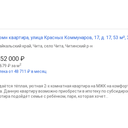
омн квартира, улица Красных Коммунаров, 17, д. 17, 53 м², 3
айкальский край
,
Чита
,
село Чита
,
Читинский р-н
152 000 ₽
2
679 ₽ за м
тека от 48 711 ₽ в месяц
даётся тёплая, уютная 2-х комнатная квартира на МЖК на комфор
а. Данную квартиру возможно приобрести в ипотеку по субсидиро
ртира подойдёт семье с ребёнком, паре, которая хочет...