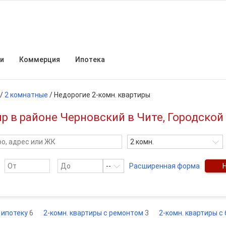
и
Коммерция
Ипотека
/
2 комнатные
/
Недорогие 2-комн. квартиры
 в районе Черновский в Чите, Городской 
2 комн.
--
Расширенная форма
в ипотеку
6
2-комн. квартиры с ремонтом
3
2-комн. квартиры с