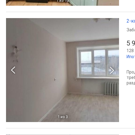
1
из 10
2-к
Заб
5 
128 
Ипо
Про
тре
раз
1
из 3