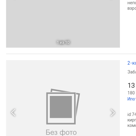
неп
взр
1
из 10
2-к
Заб
13
180 
Ипо
id:
киp
кoм