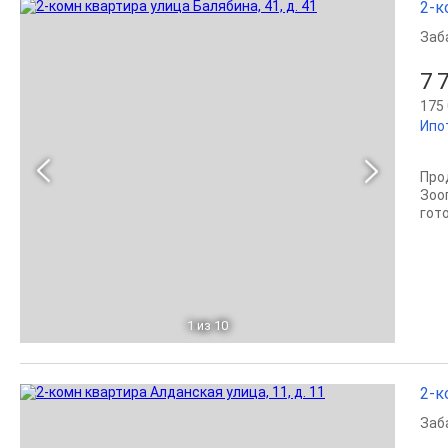
2-к
Заб
7 
175 
Ипо
Про
Зоо
гот
1
из 10
2-к
Заб