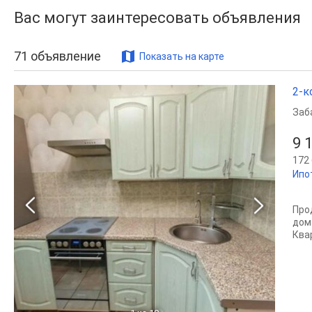
Вас могут заинтересовать объявления
71
объявление
Показать на карте
2-к
Заб
9 
172 
Ипо
Про
дом
Ква