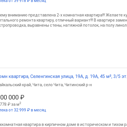
тека от 39 918 ₽ в месяц
ему вниманию представлена 2-х комнатная квартира!!! Желаете ку
итального ремонта квартиру, отличный вариант!!! В квартире заме
ктропроводка, выравнены стены, натяжной потолок, на полу линоле
омн квартира, Селенгинская улица, 19А, д. 19А, 45 м², 3/5 эт
айкальский край
,
Чита
,
село Чита
,
Читинский р-н
200 000 ₽
2
778 ₽ за м
тека от 32 999 ₽ в месяц
хкомнатная квартира в кирпичном доме в историческом и тихом ра