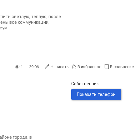
пить светлую, теплую, после
нены все коммуникации,
ум...
1
29.06
Написать
В избранное
В сравнение
.
Собственник
Показать телефон
йоне города, в