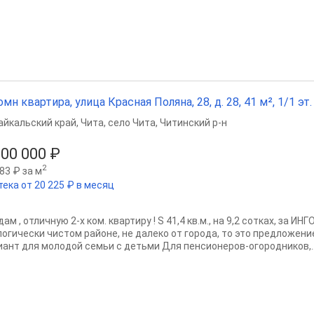
омн квартира, улица Красная Поляна, 28, д. 28, 41 м², 1/1 эт.
айкальский край
,
Чита
,
село Чита
,
Читинский р-н
800 000 ₽
2
83 ₽ за м
тека от 20 225 ₽ в месяц
ам , отличную 2-х ком. квартиру ! S 41,4 кв.м., на 9,2 сотках, за 
логически чистом районе, не далеко от города, то это предложени
иант для молодой семьи с детьми Для пенсионеров-огородников,..