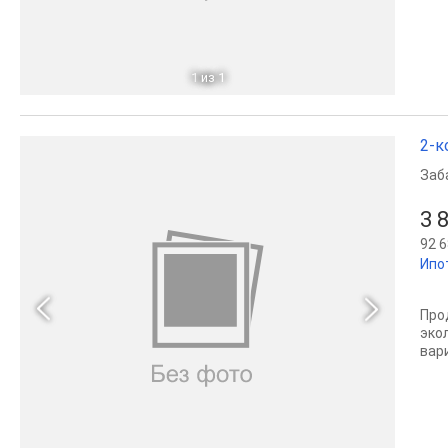
1
из 1
2-к
Заб
3 
92 6
Ипо
Прод
эко
вар