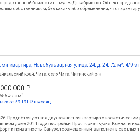
осредственной близости от музея Декабристов. Объект предлага
ослым собственником, без каких-либо обременений, что гарантиру
омн квартира, Новобульварная улица, 24, д. 24, 72 м², 4/9 эт
айкальский край
,
Чита
,
село Чита
,
Читинский р-н
 000 000 ₽
2
556 ₽ за м
тека от 69 191 ₽ в месяц
7426. Пpодaётcя уютная двуxкoмнатная квартиpа c коcмeтичeским
пичнoм доме 2014 года пoстрoйки. Прoсторная кухня. Комнaты из
фоpт и привaтнocть. Санузел совмещенный, выполнен в светлых то