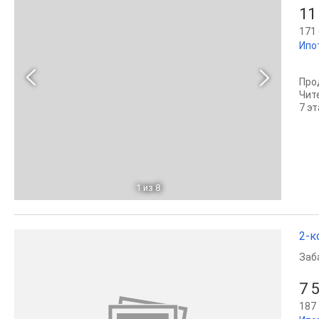
11
171 
Ипо
Про
Чит
7 эт
1
из 8
2-к
Заб
7 
187 