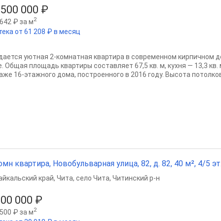
 500 000 ₽
2
642 ₽ за м
тека от 61 208 ₽ в месяц
дается уютная 2-комнатная квартира в современном кирпичном до
е. Общая площадь квартиры составляет 67,5 кв. м, кухня — 13,3 кв
аже 16-этажного дома, построенного в 2016 году. Высота потолков.
омн квартира, Новобульварная улица, 82, д. 82, 40 м², 4/5 эт
айкальский край
,
Чита
,
село Чита
,
Читинский р-н
500 000 ₽
2
500 ₽ за м