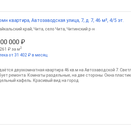
омн квартира, Автозаводская улица, 7, д. 7, 46 м², 4/5 эт.
айкальский край
,
Чита
,
село Чита
,
Читинский р-н
900 000 ₽
2
261 ₽ за м
тека от 31 402 ₽ в месяц
даётся двухкомнатная квартира 46 кв.м на Автозаводской 7. Светл
бует ремонта. Комнаты раздельные, на две стороны. Окна пластик
дельный кафель. Красивый вид на город.