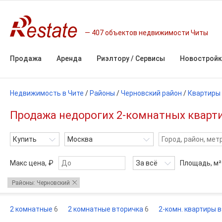
407 объектов недвижимости Читы
Продажа
Аренда
Риэлтору / Сервисы
Новостройк
Недвижимость в Чите
/
Районы
/
Черновский район
/
Квартиры
Продажа недорогих 2-комнатных квартир
Купить
Москва
Макс цена, ₽
За всё
Площадь,
м²
Районы: Черновский
2 комнатные
6
2 комнатные вторичка
6
2-комн. квартиры 