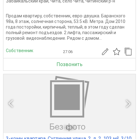
Забайкальский край
,
Чита
,
село Чита
,
Читинский р-н
Продам квартиру, собственник, евро-двушка. Баранского
98а, 8 этаж, солнечная сторона, 53.5 кВ. Метра. Дом 2010
года посторойки, кирпичный, теплый, в этом году сделан
полный ремонт подъездов. 2 лифта, пассажирский и
грузовой. видеонаблюдение. Рядом с домом...
Собственник
27.06
Позвонить
1
из 1
3-комн квартира, Суглинная улица, 2, д. 2, 103 м², 3/10