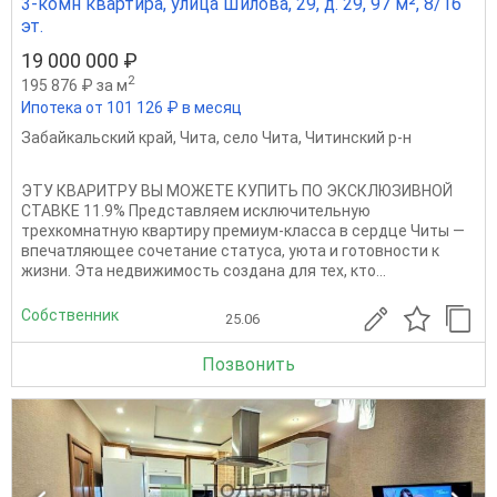
3-комн квартира, улица Шилова, 29, д. 29, 97 м², 8/16
эт.
19 000 000 ₽
2
195 876 ₽ за м
Ипотека от 101 126 ₽ в месяц
Забайкальский край
,
Чита
,
село Чита
,
Читинский р-н
ЭТУ КВАРИТРУ ВЫ МОЖЕТЕ КУПИТЬ ПО ЭКСКЛЮЗИВНОЙ
СТАВКЕ 11.9% Представляем исключительную
трехкомнатную квартиру премиум-класса в сердце Читы —
впечатляющее сочетание статуса, уюта и готовности к
жизни. Эта недвижимость создана для тех, кто...
Собственник
25.06
Позвонить