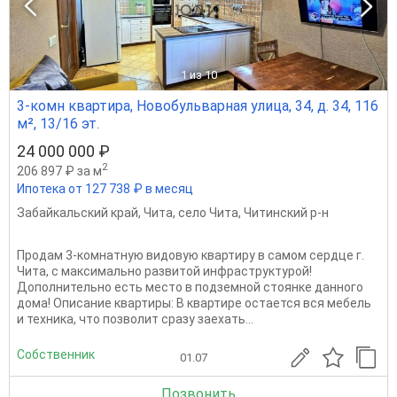
1
из 10
3-комн квартира, Новобульварная улица, 34, д. 34, 116
м², 13/16 эт.
24 000 000 ₽
2
206 897 ₽ за м
Ипотека от 127 738 ₽ в месяц
Забайкальский край
,
Чита
,
село Чита
,
Читинский р-н
Продам 3-комнатную видовую квартиру в самом сердце г.
Чита, с максимально развитой инфраструктурой!
Дополнительно есть место в подземной стоянке данного
дома! Описание квартиры: В квартире остается вся мебель
и техника, что позволит сразу заехать...
Собственник
01.07
Позвонить