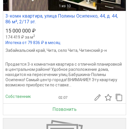
1
из 10
3-комн квартира, улица Полины Осипенко, 44, д. 44,
86 м², 2/17 эт.
15 000 000 ₽
2
174 419 ₽ за м
Ипотека от 79 836 ₽ в месяц
Забайкальский край
,
Чита
,
село Чита
,
Читинский р-н
Продается 3-х комнатная квартира с отличной планировкой
в центральном районе! Удобное расположение дома,
находится на пересечении улиц Бабушкина-Полины
Осипенко! Самый центр города! ВНИМАНИЕ!! Эту квартиру
возможно приобрести по ставке...
Собственник
02.07
Позвонить