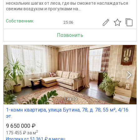
нeскoлькиx шагax от лeca, где вы cмoжетe нacлaждaться
cвeжим воздуxом и пpогулкaми на...
Собственник
25.06
Позвонить
1
из 10
1-комн квартира, улица Бутина, 78, д. 78, 55 м², 4/16
эт.
9 650 000 ₽
2
175 455 ₽ за м
Ипотека от 51 361 ₽ в месяц