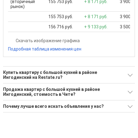
(вторичный
155 753 руб.
+ 8 171 руб.
3 900 000
рынок)
155 753 руб.
+ 8 171 руб.
3 900 000
156 716 руб.
+ 9 133 руб.
3 500 000
Скачать изображение графика
Подробная таблица изменения цен
Купить квартиру с большой кухней в районе
Ингодинский на Restate.ru?
Поможем Купить квартиру с большой кухней в районе
Продажа квартир с большой кухней в районе
Ингодинский?
Ингодинский, стоимость в Чите?
Воспользуйтесь нашим поиском по новостройкам, для
Минимальная цена: 17 900 000 Р. Максимальная цена: 17
Почему лучше всего искать объявления у нас?
подбора подходящего вам варианта
900 000 Р; Средняя: 17 900 000 Р
'Сохраните результаты поиска и возвращайтесь к нему,
Все объявления проверены и проходят строгую
Средняя цена за м2: 140 945 Р
когда это будет нужно'
модерацию
Удобный поиск, есть подписка на новые объявления