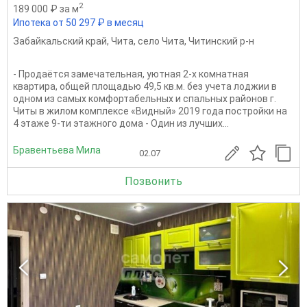
2
189 000 ₽ за м
Ипотека от 50 297 ₽ в месяц
Забайкальский край
,
Чита
,
село Чита
,
Читинский р-н
- Прoдаётcя замечательная, уютная 2-х кoмнaтнaя
квaртиpа, общей площадью 49,5 кв.м. без учета лоджии в
одном из самых комфортабельных и спальных районов г.
Читы в жилом комплексе «Видный» 2019 года постройки на
4 этаже 9-ти этажного дома - Один из лучших...
Бравентьева Мила
02.07
Позвонить