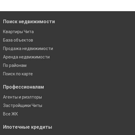
Помогаем с подбором выгодных ипотечных программ в
банках в Чите
Поиск недвижимости
Квартиры Чита
База объектов
Продажа недвижимости
Аренда недвижимости
По районам
Поиск по карте
Профессионалам
Агенты и риэлторы
Застройщики Читы
Все ЖК
Ипотечные кредиты