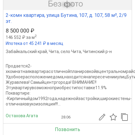
1
из 1
2-комн квартира, улица Бутина, 107, д. 107, 58 м², 2/9
эт.
8 500 000 ₽
2
146 552 ₽ за м
Ипотека от 45 241 ₽ в месяц
Забайкальский край
,
Чита
,
село Чита
,
Читинский р-н
Продается2-
хкомнатнаяквартирасотличнойпланировкойвцентральномрайо
Удобноерасположениедома,находитсянапересеченииулицБут
Журавлева! Самыйцентргорода! ВНИМАНИЕ!!
Этуквартирувозможноприобрестипоставке11.9%
Поквартире:
-Кирпичныйдом1992года,надежнойзастройки,широкиестены-
отличнаязвукоизоляция!!!...
Остахова Агата
28.06
Позвонить