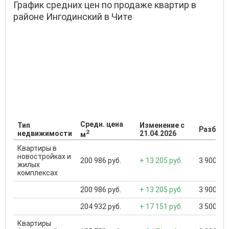
График средних цен по продаже квартир в
районе Ингодинский в Чите
Средн. цена
Тип
Изменение с
Разброс
2
недвижимости
21.04.2026
м
Квартиры в
новостройках и
200 986 руб.
+ 13 205 руб.
3 900 000
жилых
комплексах
200 986 руб.
+ 13 205 руб.
3 900 000
204 932 руб.
+ 17 151 руб.
3 500 000
Квартиры