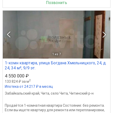
Позвонить
1
из 7
1-комн квартира, улица Богдана Хмельницкого, 24, д.
24, 34 м², 9/9 эт.
4 550 000 ₽
2
133 824 ₽ за м
Ипотека от 24 217 ₽ в месяц
Забайкальский край
,
Чита
,
село Чита
,
Читинский р-н
Продаётся 1-комнатная квартира Состояние: без ремонта.
Если вы ищете квартиру для ремонта или перепланировки,