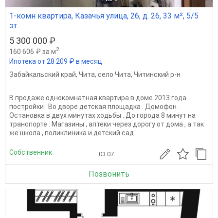
1-комн квартира, Казачья улица, 26, д. 26, 33 м², 5/5
эт.
5 300 000 ₽
2
160 606 ₽ за м
Ипотека от 28 209 ₽ в месяц
Забайкальский край
,
Чита
,
село Чита
,
Читинский р-н
В продаже однокомнатная квартира в доме 2013 года
постройки . Во дворе детская площадка . Домофон .
Остановка в двух минутах ходьбы . До города 8 минут на
транспорте . Магазины , аптеки через дорогу от дома , а так
же школа , поликлиника и детский сад...
Собственник
03.07
Позвонить