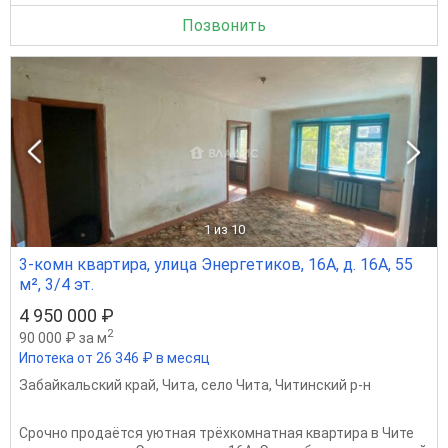
Позвонить
1
из 10
3-комн квартира, улица Энергетиков, 16А, д. 16А, 55
м², 3/4 эт.
4 950 000 ₽
2
90 000 ₽ за м
Ипотека от 26 346 ₽ в месяц
Забайкальский край
,
Чита
,
село Чита
,
Читинский р-н
Срочно продаётся уютная трёхкомнатная квартира в Чите