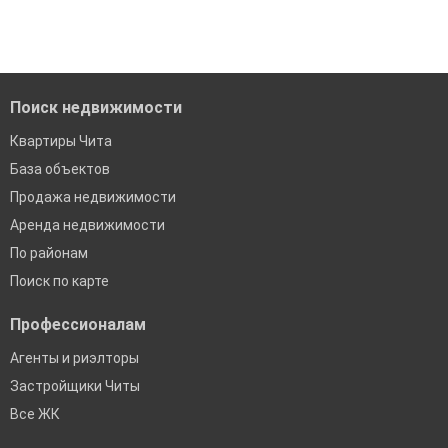
Удобный поиск, есть подписка на новые объявления
Помогаем с подбором выгодных ипотечных программ в
банках в Чите
Поиск недвижимости
Квартиры Чита
База объектов
Продажа недвижимости
Аренда недвижимости
По районам
Поиск по карте
Профессионалам
Агенты и риэлторы
Застройщики Читы
Все ЖК