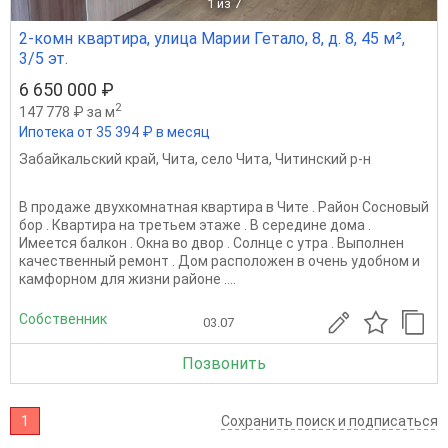
1
из 7
2-комн квартира, улица Марии Гетало, 8, д. 8, 45 м²,
3/5 эт.
6 650 000 ₽
2
147 778 ₽ за м
Ипотека от 35 394 ₽ в месяц
Забайкальский край
,
Чита
,
село Чита
,
Читинский р-н
В продаже двухкомнатная квартира в Чите . Район Сосновый
бор . Квартира на третьем этаже . В середине дома .
Имеется балкон . Окна во двор . Солнце с утра . Выполнен
качественный ремонт . Дом расположен в очень удобном и
камфорном для жизни районе ....
Собственник
03.07
Позвонить
1
Сохранить поиск и подписаться