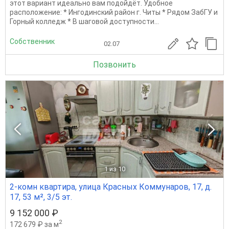
этот вариант идеально вам подойдёт. Удобное
расположение: * Ингодинский район г. Читы * Рядом ЗабГУ и
Горный колледж * В шаговой доступности...
Собственник
02.07
Позвонить
1
из 10
2-комн квартира, улица Красных Коммунаров, 17, д.
17, 53 м², 3/5 эт.
9 152 000 ₽
2
172 679 ₽ за м