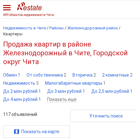
489 объектов недвижимости Читы
Недвижимость в Чите
/
Районы
/
Железнодорожный район
/
Квартиры
Продажа квартир в районе
Железнодорожный в Чите, Городской
округ Чита
Обмен
1
От собственника
2
Вторичка
2
2 комнатные
2
Недвижимость
5
Малогабаритные квартиры
1
До 2 млн рублей
1
До 3 млн рублей
1
До 2,5 млн рублей
1
До 4 млн рублей
1
Показать ещё
117
объявлений
Уточнить поиск
Показать на карте