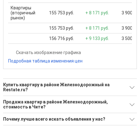
Квартиры
(вторичный
155 753 руб.
+ 8 171 руб.
3 900 000
рынок)
155 753 руб.
+ 8 171 руб.
3 900 000
156 716 руб.
+ 9 133 руб.
3 500 000
Скачать изображение графика
Подробная таблица изменения цен
Купить квартиру в районе Железнодорожный на
Restate.ru?
Поможем Купить квартиру в районе Железнодорожный?
Продажа квартир в районе Железнодорожный,
стоимость в Чите?
2 актуальных и проверенных объявления
Минимальная цена: 1 800 000 Р. Максимальная цена: 6 690
Воспользуйтесь нашим поиском по новостройкам, для
Почему лучше всего искать объявления у нас?
000 Р; Средняя: 4 245 000 Р
подбора подходящего вам варианта
Все объявления проверены и проходят строгую
Средняя цена за м2: 111 124 Р
'Сохраните результаты поиска и возвращайтесь к нему,
модерацию
когда это будет нужно'