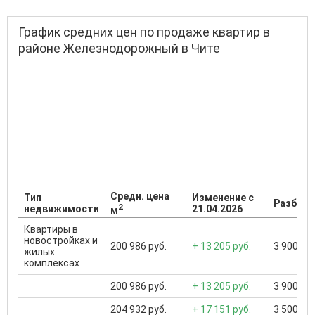
График средних цен по продаже квартир в
районе Железнодорожный в Чите
Средн. цена
Тип
Изменение с
Разброс
2
недвижимости
21.04.2026
м
Квартиры в
новостройках и
200 986 руб.
+ 13 205 руб.
3 900 000
жилых
комплексах
200 986 руб.
+ 13 205 руб.
3 900 000
204 932 руб.
+ 17 151 руб.
3 500 000