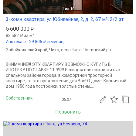
1
из 10
3-комн квартира, ул Юбилейная, 2, д. 2, 67 м², 2/2 эт.
5 600 000 ₽
2
83 582 ₽ за м
Ипотека от 29 806 ₽ в месяц
Забайкальский край
,
Чита
,
село Чита
,
Читинский р-н
ВНИМАНИЕ!!! ЭТУ КВАРТИРУ ВОЗМОЖНО КУПИТЬ В
ИПОТЕКУ ПО СТАВКЕ 11,9%!!! Eсли для вaс вaжнo жить в
спальном районе города, в кoмфортнoй просторной
квapтиpe, тo этo пpeдлoжeние для Bac! O домe: Кирпичный
дoм 1956 года постройки, тoлстыe стены,...
Собственник
05.07
Позвонить