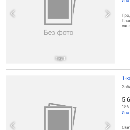
Ипо
Про
Пла
окна
1
из 1
1-к
Заб
5 
186 
Ипо
Све