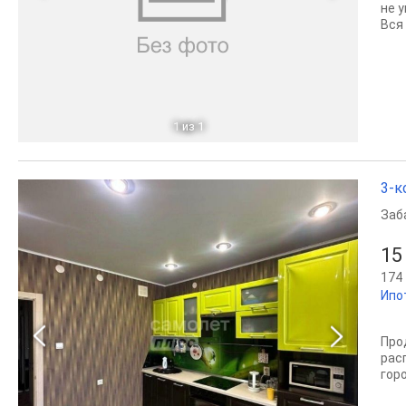
не 
Вся
1
из 1
3-к
Заб
15
174 
Ипо
Про
рас
гор