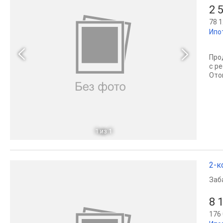
2 
78 1
Ипо
Про
с р
Ото
1
из 1
2-к
Заб
8 
176 