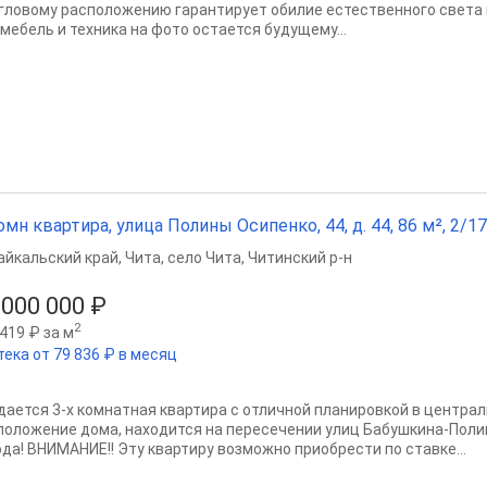
угловому расположению гарантирует обилие естественного света и
 мебель и техника на фото остается будущему...
омн квартира, улица Полины Осипенко, 44, д. 44, 86 м², 2/17
айкальский край
,
Чита
,
село Чита
,
Читинский р-н
 000 000 ₽
2
419 ₽ за м
тека от 79 836 ₽ в месяц
дается 3-х комнатная квартира с отличной планировкой в центра
положение дома, находится на пересечении улиц Бабушкина-Поли
ода! ВНИМАНИЕ!! Эту квартиру возможно приобрести по ставке...