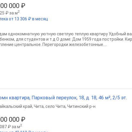
500 000 ₽
2
25 ₽ за м
тека от 13 306 ₽ в месяц
дам однокомнатную уютную светлую теплую квартиру Удобный ва
ебенком, для студентов и т.д О доме: Дом 1959 года постройки. Ки
пление центральное. Перегородки железобетонные....
омн квартира, Парковый переулок, 18, д. 18, 46 м², 2/5 эт.
айкальский край
,
Чита
,
село Чита
,
Читинский р-н
100 000 ₽
2
087 ₽ за м