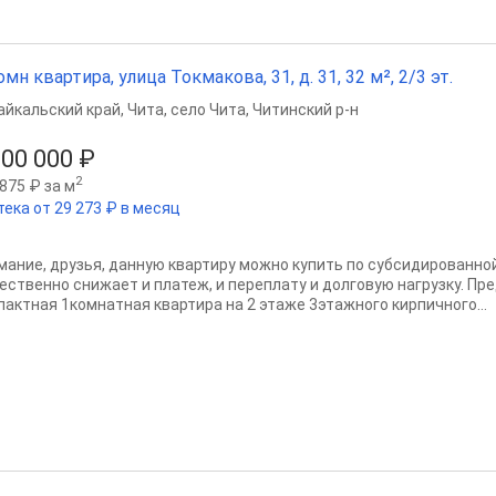
омн квартира, улица Токмакова, 31, д. 31, 32 м², 2/3 эт.
айкальский край
,
Чита
,
село Чита
,
Читинский р-н
500 000 ₽
2
875 ₽ за м
тека от 29 273 ₽ в месяц
мание, друзья, данную квартиру можно купить по субсидированной 
ественно снижает и платеж, и переплату и долговую нагрузку. Пр
пактная 1комнатная квартира на 2 этаже 3этажного кирпичного...