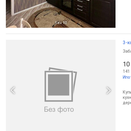
1
из 10
3-к
Заб
10
141 
Ипо
Куп
кух
дер