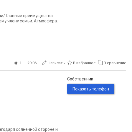
ми/ Главные преимущества:
му члену семьи. Атмосфера:
1
29.06
Написать
В избранное
В сравнение
Собственник
Показать телефон
агодаря солнечной стороне и