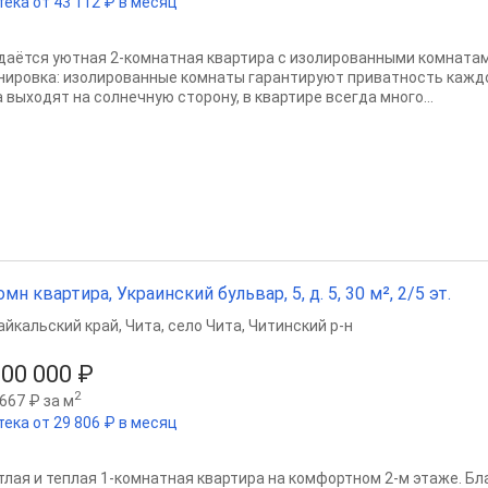
тека от 43 112 ₽ в месяц
даётся уютная 2-комнатная квартира с изолированными комната
нировка: изолированные комнаты гарантируют приватность каждо
 выходят на солнечную сторону, в квартире всегда много...
омн квартира, Украинский бульвар, 5, д. 5, 30 м², 2/5 эт.
айкальский край
,
Чита
,
село Чита
,
Читинский р-н
600 000 ₽
2
667 ₽ за м
тека от 29 806 ₽ в месяц
тлая и теплая 1-комнатная квартира на комфортном 2-м этаже. Бл