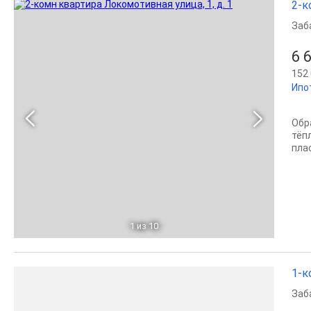
2-к
Заб
6 
152 
Ипо
Обр
тёп
пла
1
из 10
1-к
Заб