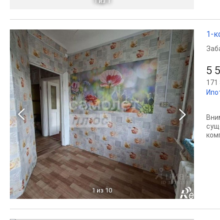
1
из 1
1-к
Заб
5 
171 
Ипо
Вни
сущ
ком
1
из 10