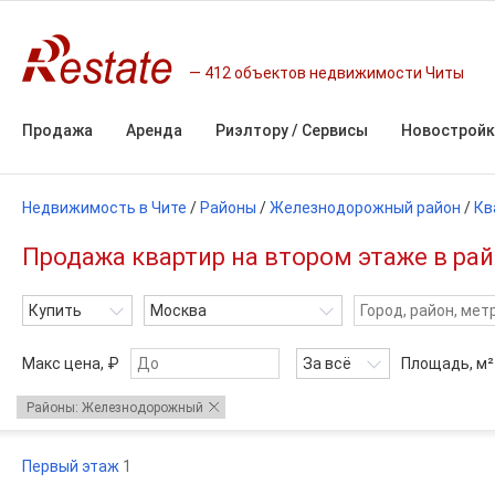
412 объектов недвижимости Читы
Продажа
Аренда
Риэлтору / Сервисы
Новостройк
Недвижимость в Чите
/
Районы
/
Железнодорожный район
/
Кв
Продажа квартир на втором этаже в ра
Купить
Москва
Макс цена, ₽
За всё
Площадь,
м²
Районы: Железнодорожный
Первый этаж
1