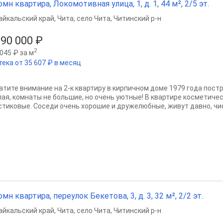
омн квартира, Локомотивная улица, 1, д. 1, 44 м², 2/5 эт.
айкальский край
,
Чита
,
село Чита
,
Читинский р-н
690 000 ₽
2
045 ₽ за м
тека от 35 607 ₽ в месяц
атите внимание на 2-к квартиру в кирпичном доме 1979 года пост
лая, комнаты не большие, но очень уютные! В квартире косметиче
стиковые. Соседи очень хорошие и дружелюбные, живут давно, чис
омн квартира, переулок Бекетова, 3, д. 3, 32 м², 2/2 эт.
айкальский край
,
Чита
,
село Чита
,
Читинский р-н