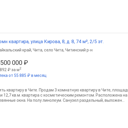
омн квартира, улица Кирова, 8, д. 8, 74 м², 2/5 эт.
айкальский край
,
Чита
,
село Чита
,
Читинский р-н
 500 000 ₽
2
892 ₽ за м
тека от 55 885 ₽ в месяц
ить квартиру в Чите. Продам 3 комнатную квартиру в Чите, площад
ни 12,7 кв.м. квартира с косметическим ремонтом. Расположена на
евянные окна. На полу линолеум. Санузел раздельный, выложен...