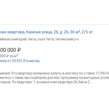
омн квартира, Казачья улица, 26, д. 26, 36 м², 2/5 эт.
айкальский край
,
Чита
,
село Чита
,
Читинский р-н
300 000 ₽
2
000 ₽ за м
тека от 33 531 ₽ в месяц
мание! Эту квартиру возможно купить в ипотеку по ставке 11,9%! 
житесь с нами, мы подберем для вас программу на выгодных услов
неров. По квартире: 1-а комнатная квартира 36,3кв м 2...