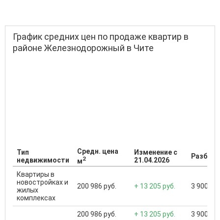
График средних цен по продаже квартир в
районе Железнодорожный в Чите
Средн. цена
Тип
Изменение с
Разброс
2
недвижимости
21.04.2026
м
Квартиры в
новостройках и
200 986 руб.
+ 13 205 руб.
3 900 000
жилых
комплексах
200 986 руб.
+ 13 205 руб.
3 900 000