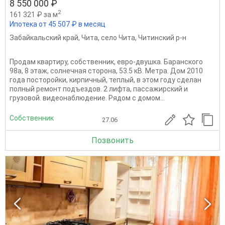
8 550 000 ₽
2
161 321 ₽ за м
Ипотека от 45 507 ₽ в месяц
Забайкальский край
,
Чита
,
село Чита
,
Читинский р-н
Продам квартиру, собственник, евро-двушка. Баранского
98а, 8 этаж, солнечная сторона, 53.5 кВ. Метра. Дом 2010
года посторойки, кирпичный, теплый, в этом году сделан
полный ремонт подъездов. 2 лифта, пассажирский и
грузовой. видеонаблюдение. Рядом с домом...
Собственник
27.06
Позвонить