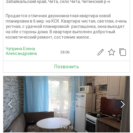
Забайкальский край
,
Чита
,
село Чита
,
Читинский р-н
Продается отличная двухкомнатная квартира новой
планировки в 6 мкр. на КСК. Квартира чистая, светлая, очень
уютная, с удачной планировкой- распашонка, окна выходят
на обе стороны дома. В квартире выполнен добротный
косметический ремонт, состояние жилое...
Чуприна Елена
28.06
Александровна
Позвонить
1
из 10