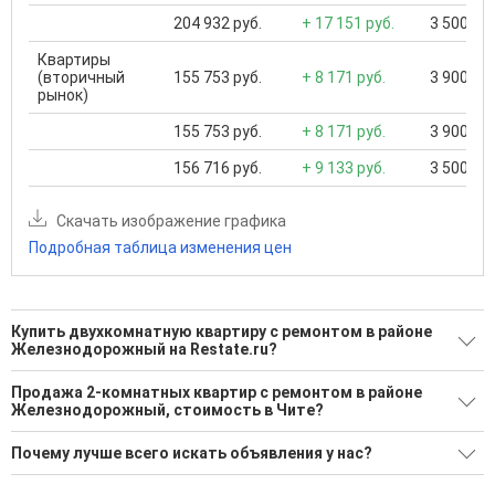
204 932 руб.
+ 17 151 руб.
3 500 000
Квартиры
(вторичный
155 753 руб.
+ 8 171 руб.
3 900 000
рынок)
155 753 руб.
+ 8 171 руб.
3 900 000
156 716 руб.
+ 9 133 руб.
3 500 000
Скачать изображение графика
Подробная таблица изменения цен
Купить двухкомнатную квартиру с ремонтом в районе
Железнодорожный на Restate.ru?
Поможем Купить двухкомнатную квартиру с ремонтом в
Продажа 2-комнатных квартир с ремонтом в районе
районе Железнодорожный?
Железнодорожный, стоимость в Чите?
1 актуальное и проверенное объявление
Минимальная цена: 6 690 000 Р. Максимальная цена: 6 690
Почему лучше всего искать объявления у нас?
000 Р; Средняя: 6 690 000 Р
Воспользуйтесь нашим поиском по новостройкам, для
подбора подходящего вам варианта
Все объявления проверены и проходят строгую