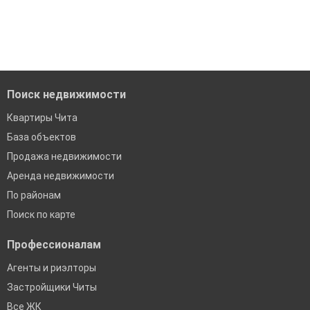
Средняя цена за м2: 155 581 Р
модерацию
'Сохраните результаты поиска и возвращайтесь к нему,
когда это будет нужно'
Удобный поиск, есть подписка на новые объявления
Помогаем с подбором выгодных ипотечных программ в
банках в Чите
Поиск недвижимости
Квартиры Чита
База объектов
Продажа недвижимости
Аренда недвижимости
По районам
Поиск по карте
Профессионалам
Агенты и риэлторы
Застройщики Читы
Все ЖК