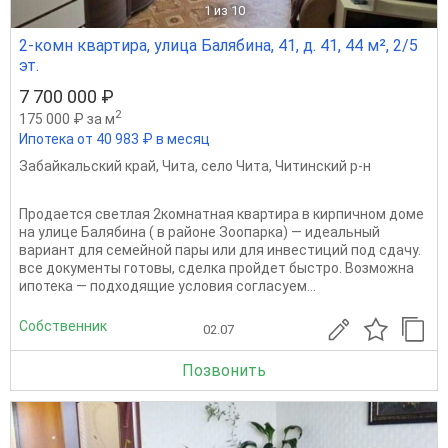
1
из 10
2-комн квартира, улица Балябина, 41, д. 41, 44 м², 2/5
эт.
7 700 000 ₽
2
175 000 ₽ за м
Ипотека от 40 983 ₽ в месяц
Забайкальский край
,
Чита
,
село Чита
,
Читинский р-н
Продается светлая 2комнатная квартира в кирпичном доме
на улице Балябина ( в районе Зоопарка) — идеальный
вариант для семейной пары или для инвестиций под сдачу.
все документы готовы, сделка пройдет быстро. Возможна
ипотека — подходящие условия согласуем...
Собственник
02.07
Позвонить