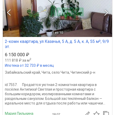
1
из 10
2-комн квартира, ул Казачья, 5 А, д. 5 А, к. А, 55 м², 9/9
эт.
6 150 000 ₽
2
111 818 ₽ за м
Ипотека от 32 733 ₽ в месяц
Забайкальский край
,
Чита
,
село Чита
,
Читинский р-н
id:7557. Продаётся уютная 2-комнатная квартира в
посёлке Антипиха! Светлая и просторная квартира с
большим коридором, изолированными комнатами и
раздельным санузлом. Большой застеклённый балкон —
идеальное место для отдыха после работы или чашечки...
Мария Пилькина
28.07