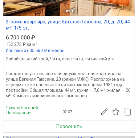
1
из 10
2-комн квартира, улица Евгения Гаюсана, 20, д. 20, 44
м², 1/5 эт.
6 700 000 ₽
2
152 273 ₽ за м
Ипотека от 35 660 ₽ в месяц
Забайкальский край
,
Чита
,
село Чита
,
Читинский р-н
Продается уютная светлая двухкомнатная квартира на
улице Евгения Гаюсана, 20 (район МЖК). Расположена на
первом этаже панельного пятиэтажного дома 1981 года
постройки. Общая площадь 44 м², кухня — 7,6 м², жилая — 26
м². Комнаты изолированные, выполнен...
Чулков Евгений
02.07
Леонидович
Позвонить