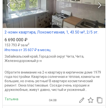
1
из 2
2-комн квартира, Локомотивная, 1, 43.50 м², 2/5 эт.
6 690 000 ₽
2
153 793 ₽ за м
Ипотека от 35 607 ₽ в месяц
Забайкальский край
,
Городской округ Чита
,
Чита
,
Железнодорожный р-н
Обратите внимание на 2-к квартиру в кирпичном доме 1979
года постройки. Квартира солнечная и тёплая, комнаты не
большие, но очень уютные! В квартире косметический
ремонт. Окна пластиковые. Соседи очень хорошие и
дружелюбные, живут давно, чистый и ухоженный...
Татьяна
04.08