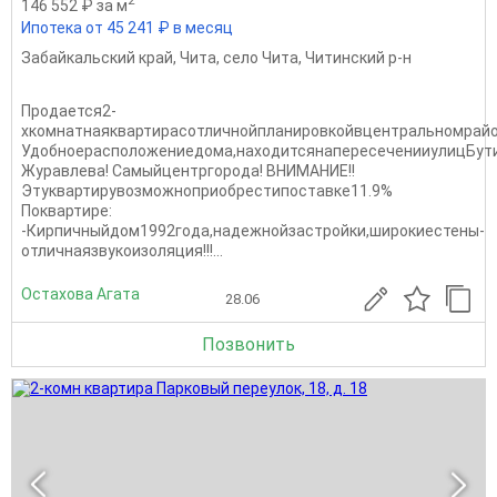
146 552 ₽ за м
Ипотека от 45 241 ₽ в месяц
Забайкальский край
,
Чита
,
село Чита
,
Читинский р-н
Продается2-
хкомнатнаяквартирасотличнойпланировкойвцентральномрайо
Удобноерасположениедома,находитсянапересеченииулицБут
Журавлева! Самыйцентргорода! ВНИМАНИЕ!!
Этуквартирувозможноприобрестипоставке11.9%
Поквартире:
-Кирпичныйдом1992года,надежнойзастройки,широкиестены-
отличнаязвукоизоляция!!!...
Остахова Агата
28.06
Позвонить