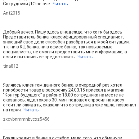
Сотрудники ДО по оче...
Читать
Ant2015
Добрый вечер. Пишу здесь в надежде, что хотя бы здесь
Представитель банка, классифицированный специалист,
знающий свое дело способен разобраться в моей ситуации,
т.к. ни в КЦ банка, ни в офисе банка, так называемые
специалисты, не смогли предоставить мне информацию, а
если и пытались ее предоставить...
Читать
tina812
Являюсь клиентом данного банка, в очередной раз хотел
приобрести товар в рассрочку 24.03.15 приехал в магазин
"Контур будущего" в районе 18.00 сотрудника на месте не
оказалось, ждал около 30. мин. подошел спросил на кассу
стоит ли ожидать, сказали что сотрудница уже ушла, позвонил
на горяч...
Читать
zxcvbnmmnbvcxz5456
Взяли кредит в банке в октябре, мало того, что обманули