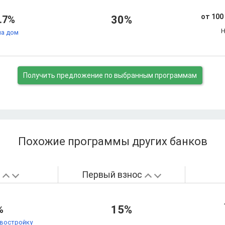
от 100
.7%
30%
Н
на дом
Получить предложение
по выбранным программам
Похожие программы других банков
а
Первый взнос
%
15%
овостройку