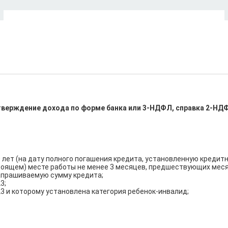
верждение дохода по форме банка или 3-НДФЛ, справка 2-НДФЛ
 лет (на дату полного погашения кредита, установленную кредитны
ящем) месте работы не менее 3 месяцев, предшествующих месяцу
апрашиваемую сумму кредита;

;

23 и которому установлена категория ребенок-инвалид;