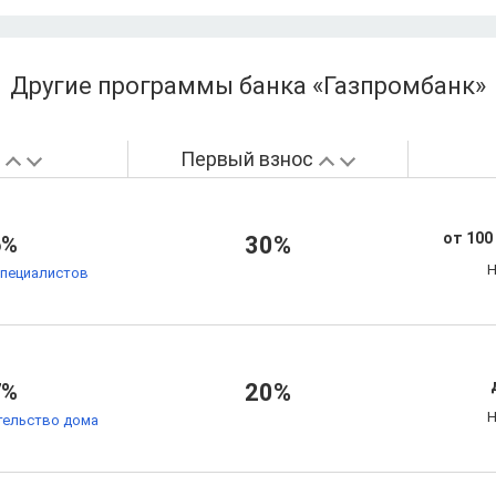
Другие программы банка «Газпромбанк»
а
Первый взнос
от 100
6%
30%
Н
специалистов
7%
20%
Н
тельство дома