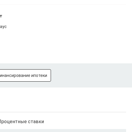
ет
хаус
инансирование ипотеки
Процентные ставки